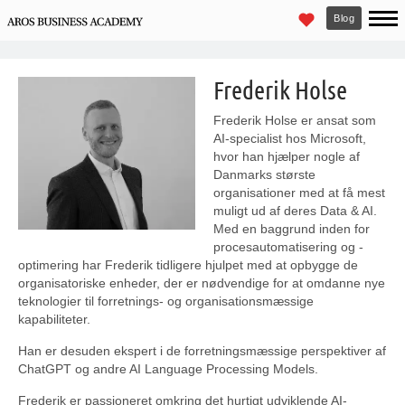
Blog
Frederik Holse
Frederik Holse er ansat som
AI-specialist hos Microsoft,
hvor han hjælper nogle af
Danmarks største
organisationer med at få mest
muligt ud af deres Data & AI.
Med en baggrund inden for
procesautomatisering og -
optimering har Frederik tidligere hjulpet med at opbygge de
organisatoriske enheder, der er nødvendige for at omdanne nye
teknologier til forretnings- og organisationsmæssige
kapabiliteter.
Han er desuden ekspert i de forretningsmæssige perspektiver af
ChatGPT og andre AI Language Processing Models.
Frederik er passioneret omkring det hurtigt udviklende AI-