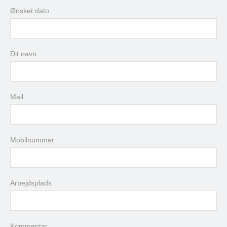
Ønsket dato
august
2026
Dit navn
man
tir
ons
tor
fre
lør
søn
27
28
29
30
31
1
2
3
4
5
6
7
8
9
Mail
10
11
12
13
14
15
16
17
18
19
20
21
22
23
24
25
26
27
28
29
30
Mobilnummer
31
1
2
3
4
5
6
Arbejdsplads
i dag
slet
luk
Kommentar