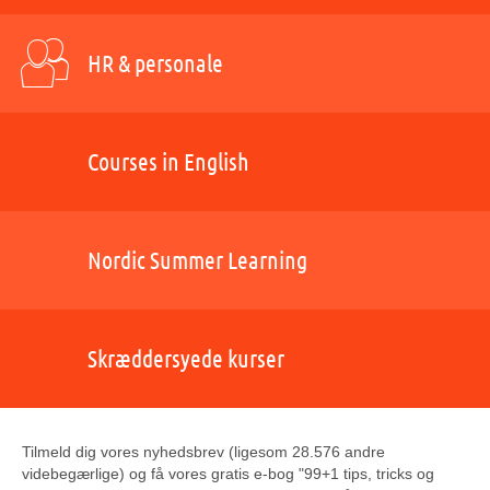
HR & personale
Courses in English
Nordic Summer Learning
Skræddersyede kurser
Tilmeld dig vores nyhedsbrev (ligesom 28.576 andre
videbegærlige) og få vores gratis e-bog "99+1 tips, tricks og