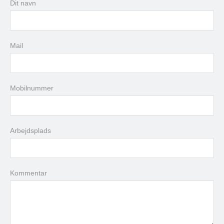
Dit navn
man
tir
ons
tor
fre
lør
søn
27
28
29
30
31
1
2
3
4
5
6
7
8
9
Mail
10
11
12
13
14
15
16
17
18
19
20
21
22
23
24
25
26
27
28
29
30
Mobilnummer
31
1
2
3
4
5
6
Arbejdsplads
i dag
slet
luk
Kommentar