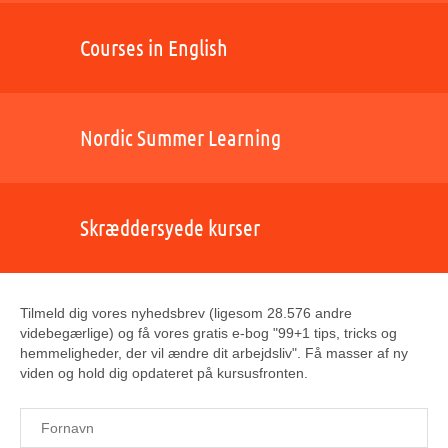
Courses in English
Nordic Summer Learning
Skræddersyede kurser
Tilmeld dig vores nyhedsbrev (ligesom 28.576 andre
videbegærlige) og få vores gratis e-bog "99+1 tips, tricks og
hemmeligheder, der vil ændre dit arbejdsliv". Få masser af ny
viden og hold dig opdateret på kursusfronten.