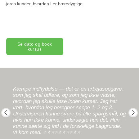
jeres kunder, hvordan I er bæredygtige.
Se dato og book
kursus
Kæmpe indflydelse — det er en arbejdsopgave,
God u
som jeg skal udføre, og som jeg ikke vidste,
hvad
at vi
hvordan jeg skulle løse inden kurset. Jeg har
ar
god d
lært, hvordan jeg beregner scope 1, 2 og 3.
den —
godt 
Underviseren kunne svare på alle spørgsmål, og
i
på if
hvis hun ikke kunne, undersøgte hun det. Hun
prev
next
Klima
kunne sætte sig ind i de forskellige baggrunde,
Klim
vi kom med. ⭐⭐⭐⭐⭐⭐⭐⭐⭐⭐
Tinglev