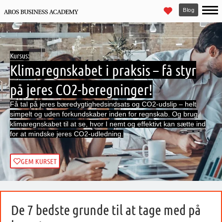
Blog
Kursus:
Klimaregnskabet i praksis – få styr
på jeres CO2-beregninger!
Få tal på jeres bæredygtighedsindsats og CO2-udslip – helt
simpelt og uden forkundskaber inden for regnskab. Og brug
klimaregnskabet til at se, hvor I nemt og effektivt kan sætte ind
for at mindske jeres CO2-udledning.
GEM KURSET
De 7 bedste grunde til at tage med på