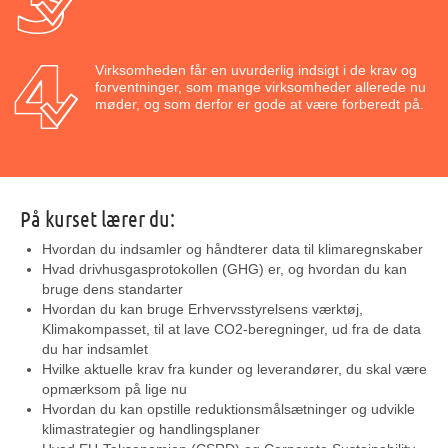
Virksomheden får en uvurderlig indsigt i de krav og
forventninger, som mange virksomheder allerede nu
møder, og som derfor er gode at være forberedt på.
På kurset lærer du:
Hvordan du indsamler og håndterer data til klimaregnskaber
Hvad drivhusgasprotokollen (GHG) er, og hvordan du kan
bruge dens standarter
Hvordan du kan bruge Erhvervsstyrelsens værktøj,
Klimakompasset, til at lave CO2-beregninger, ud fra de data
du har indsamlet
Hvilke aktuelle krav fra kunder og leverandører, du skal være
opmærksom på lige nu
Hvordan du kan opstille reduktionsmålsætninger og udvikle
klimastrategier og handlingsplaner