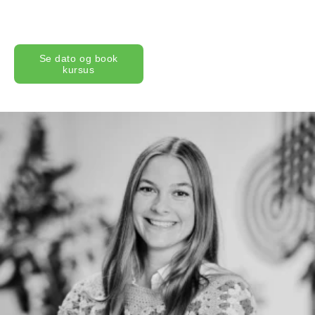
Se dato og book
kursus