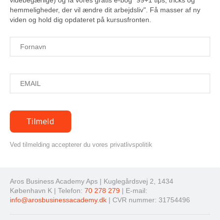
videbegærlige) og få vores gratis e-bog "99+1 tips, tricks og
hemmeligheder, der vil ændre dit arbejdsliv". Få masser af ny
viden og hold dig opdateret på kursusfronten.
Ved tilmelding accepterer du vores privatlivspolitik
Aros Business Academy Aps | Kuglegårdsvej 2, 1434
København K | Telefon:
70 278 279
| E-mail:
info@arosbusinessacademy.dk
| CVR nummer: 31754496