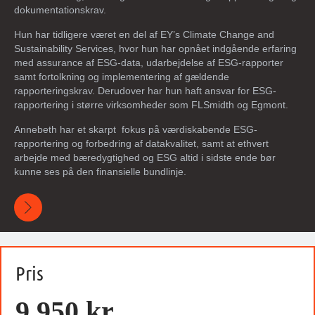
dokumentationskrav.
Hun har tidligere været en del af
EY
’s Climate Change and
Sustainability Services, hvor hun har opnået indgående erfaring
med assurance af ESG-data, udarbejdelse af ESG-rapporter
samt fortolkning og implementering af gældende
rapporteringskrav. Derudover har hun haft ansvar for ESG-
rapportering i større virksomheder som
FLSmidth
og
Egmont
.
Annebeth har et skarpt fokus på værdiskabende ESG-
rapportering og forbedring af datakvalitet, samt at ethvert
arbejde med bæredygtighed og ESG altid i sidste ende bør
kunne ses på den finansielle bundlinje.
Pris
9.950 kr.