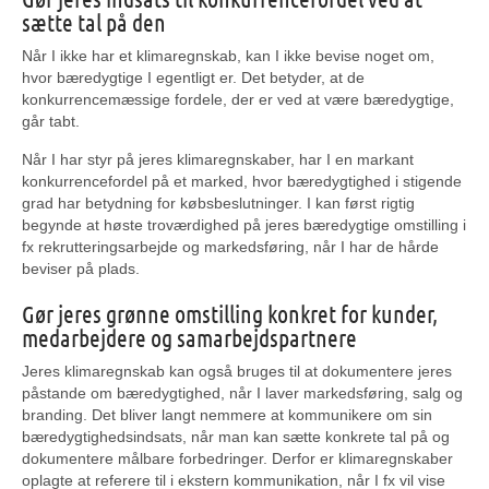
sætte tal på den
Når I ikke har et klimaregnskab, kan I ikke bevise noget om,
hvor bæredygtige I egentligt er. Det betyder, at de
konkurrencemæssige fordele, der er ved at være bæredygtige,
går tabt.
Når I har styr på jeres klimaregnskaber, har I en markant
konkurrencefordel på et marked, hvor bæredygtighed i stigende
grad har betydning for købsbeslutninger.
I kan først rigtig
begynde at høste troværdighed på jeres bæredygtige omstilling i
fx rekrutteringsarbejde og markedsføring, når I har de hårde
beviser på plads.
Gør jeres grønne omstilling konkret for kunder,
medarbejdere og samarbejdspartnere
Jeres klimaregnskab kan også bruges til at dokumentere jeres
påstande om bæredygtighed, når I laver markedsføring, salg og
branding. Det bliver langt nemmere at kommunikere om sin
bæredygtighedsindsats, når man kan sætte konkrete tal på og
dokumentere målbare forbedringer. Derfor er klimaregnskaber
oplagte at referere til i ekstern kommunikation, når I fx vil vise