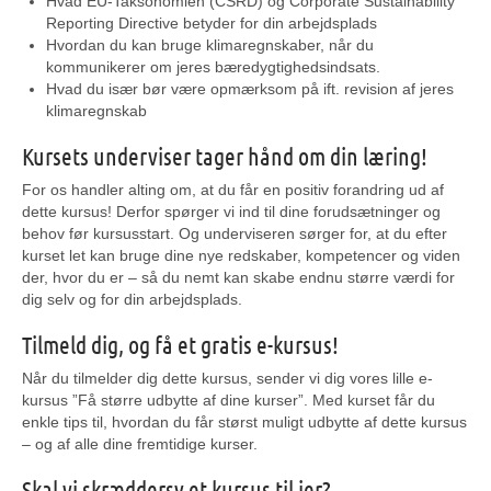
Hvad EU-Taksonomien (CSRD) og Corporate Sustainability
Reporting Directive betyder for din arbejdsplads
Hvordan du kan bruge klimaregnskaber, når du
kommunikerer om jeres bæredygtighedsindsats.
Hvad du især bør være opmærksom på ift. revision af jeres
klimaregnskab
Kursets underviser tager hånd om din læring!
For os handler alting om, at du får en positiv forandring ud af
dette kursus! Derfor spørger vi ind til dine forudsætninger og
behov før kursusstart. Og underviseren sørger for, at du efter
kurset let kan bruge dine nye redskaber, kompetencer og viden
der, hvor du er – så du nemt kan skabe endnu større værdi for
dig selv og for din arbejdsplads.
Tilmeld dig, og få et gratis e-kursus!
Når du tilmelder dig dette kursus, sender vi dig vores lille e-
kursus ”Få større udbytte af dine kurser”. Med kurset får du
enkle tips til, hvordan du får størst muligt udbytte af dette kursus
– og af alle dine fremtidige kurser.
Skal vi skræddersy et kursus til jer?