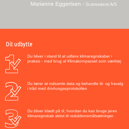
Marianne Eggertsen -
Scanseason A/S
Dit udbytte
Du bliver i stand til at udføre klimaregnskaber i
praksis - med brug af Klimakompasset som værktøj.
Du lærer at indsamle data og behandle til- og fravalg
i tråd med drivhusgasprotokollen.
Du bliver klædt på til, hvordan du kan bruge jeres
klimaregnskab aktivt til reduktionsmålsætninger.