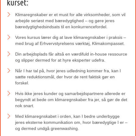
kurset:
Klimaregnskaber er et must for alle virksomheder, som vil
arbejde seriøst med bæredygtighed – og gøre jeres
bæredygtighedsindsats til en konkurrencefordel.
Vores kursus lærer dig at lave klimaregnskaber i praksis –
med brug af Erhvervstyrelsens værktøj, Klimakompasset.
Din arbejdsplads får altså en værdifuld in-house ressource
og slipper dermed for at hyre eksperter udefra.
Når I har tal på, hvor jeres udledning kommer fra, kan I
sætte reduktionsmål, der hvor de rent faktisk gør en
forskel.
Hvis ikke jeres kunder og samarbejdspartnere allerede er
begyndt at bede om klimaregnskaber fra jer, så gør de det
nok snart.
Med klimaregnskabet i orden, kan I bedre underbygge
jeres eksterne kommunikation om, hvor bæredygtige I er –
og dermed undgå greenwashing.