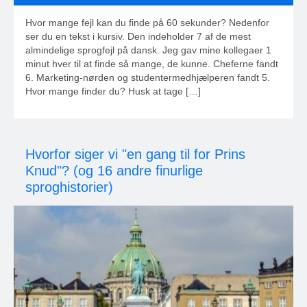
Hvor mange fejl kan du finde på 60 sekunder? Nedenfor
ser du en tekst i kursiv. Den indeholder 7 af de mest
almindelige sprogfejl på dansk. Jeg gav mine kollegaer 1
minut hver til at finde så mange, de kunne. Cheferne fandt
6. Marketing-nørden og studentermedhjælperen fandt 5.
Hvor mange finder du? Husk at tage […]
Hvorfor siger vi "en gang til for Prins
Knud"? (og 16 andre finurlige
sproghistorier)