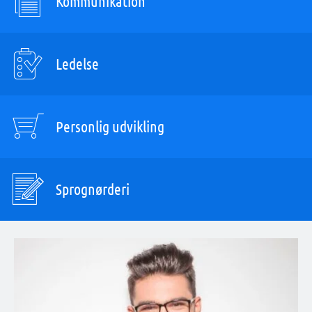
Kommunikation
Ledelse
Personlig udvikling
Sprognørderi