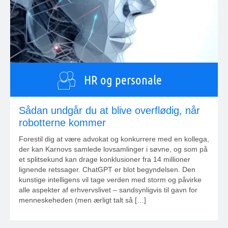
HR og personale
Sådan undgår du at blive overflødig, når
robotterne kommer
Forestil dig at være advokat og konkurrere med en kollega,
der kan Karnovs samlede lovsamlinger i søvne, og som på
et splitsekund kan drage konklusioner fra 14 millioner
lignende retssager. ChatGPT er blot begyndelsen. Den
kunstige intelligens vil tage verden med storm og påvirke
alle aspekter af erhvervslivet – sandsynligvis til gavn for
menneskeheden (men ærligt talt så […]