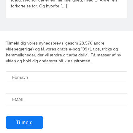
Knud. Hvorfor det er en hemmelighed, hvad SPAM er en
forkortelse for. Og hvorfor […]
Tilmeld dig vores nyhedsbrev (ligesom 28.576 andre
videbegærlige) og få vores gratis e-bog "99+1 tips, tricks og
hemmeligheder, der vil ændre dit arbejdsliv". Få masser af ny
viden og hold dig opdateret på kursusfronten.