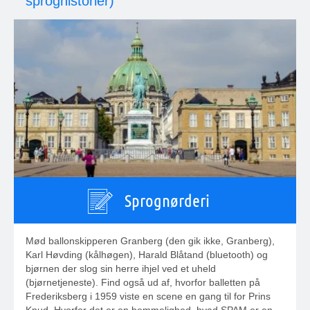
sproghistorier)
Sprognørderi
Mød ballonskipperen Granberg (den gik ikke, Granberg),
Karl Høvding (kålhøgen), Harald Blåtand (bluetooth) og
bjørnen der slog sin herre ihjel ved et uheld
(bjørnetjeneste). Find også ud af, hvorfor balletten på
Frederiksberg i 1959 viste en scene en gang til for Prins