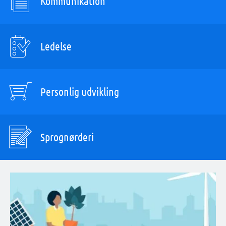
Kommunikation
Ledelse
Personlig udvikling
Sprognørderi