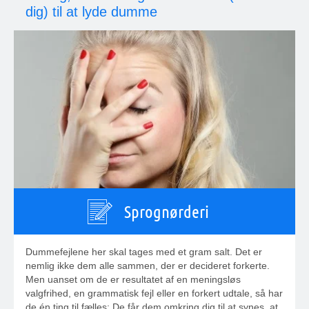
dig) til at lyde dumme
Sprognørderi
Dummefejlene her skal tages med et gram salt. Det er
nemlig ikke dem alle sammen, der er decideret forkerte.
Men uanset om de er resultatet af en meningsløs
valgfrihed, en grammatisk fejl eller en forkert udtale, så har
de én ting til fælles: De får dem omkring dig til at synes, at