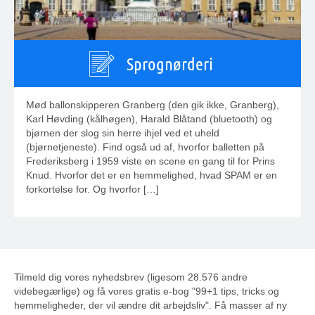
Sprognørderi
Mød ballonskipperen Granberg (den gik ikke, Granberg),
Karl Høvding (kålhøgen), Harald Blåtand (bluetooth) og
bjørnen der slog sin herre ihjel ved et uheld
(bjørnetjeneste). Find også ud af, hvorfor balletten på
Frederiksberg i 1959 viste en scene en gang til for Prins
Knud. Hvorfor det er en hemmelighed, hvad SPAM er en
forkortelse for. Og hvorfor […]
Tilmeld dig vores nyhedsbrev (ligesom 28.576 andre
videbegærlige) og få vores gratis e-bog "99+1 tips, tricks og
hemmeligheder, der vil ændre dit arbejdsliv". Få masser af ny