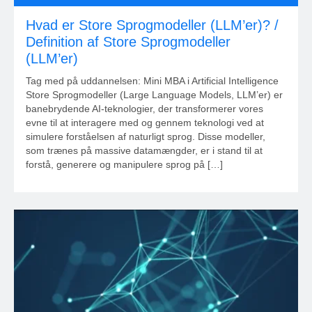
Hvad er Store Sprogmodeller (LLM’er)? /
Definition af Store Sprogmodeller
(LLM’er)
Tag med på uddannelsen: Mini MBA i Artificial Intelligence
Store Sprogmodeller (Large Language Models, LLM’er) er
banebrydende AI-teknologier, der transformerer vores
evne til at interagere med og gennem teknologi ved at
simulere forståelsen af naturligt sprog. Disse modeller,
som trænes på massive datamængder, er i stand til at
forstå, generere og manipulere sprog på […]