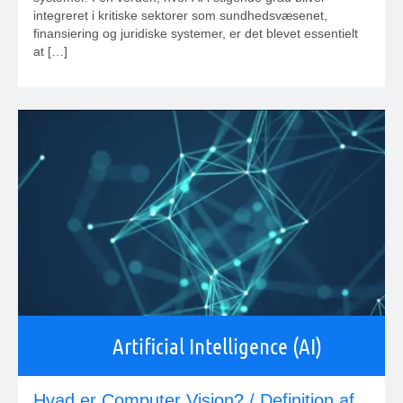
integreret i kritiske sektorer som sundhedsvæsenet,
finansiering og juridiske systemer, er det blevet essentielt
at […]
Artificial Intelligence (AI)
Hvad er Computer Vision? / Definition af