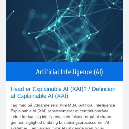
Artificial Intelligence (AI)
Hvad er Explainable AI (XAI)? / Definition
af Explainable AI (XAI)
Tag med på uddannelsen: Mini MBA i Artificial Intelligence
Explainable AI (XAI) repræsenterer et centralt område
inden for kunstig intelligens, som fokuserer på at skabe
gennemsigtighed omkring beslutningsprocesserne i AI-
systemer. I en verden, hvor AI i stigende grad bliver