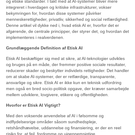
og etiske standarder. I takt med at AI-systemer bliver mere
integreret i hverdagen og kritiske infrastrukturer, vokser
bekymringen for, hvordan disse systemer påvirker
menneskerettigheder, privatliv, sikkerhed og social retfærdighed.
Denne artikel vil dykke ned i, hvad etisk AI er, hvorfor det er
afgørende, de centrale principper, der styrer det, og hvordan det
implementeres i realverdenen.
Grundlæggende Definition af Etisk AI
Etisk AI beskæftiger sig med at sikre, at AI-teknologier udvikles
og bruges på en måde, der fremmer positive sociale resultater,
reducerer skader og beskytter individets rettigheder. Det handler
om at skabe AI-systemer, der er retfærdige, transparente,
ansvarlige og sikre. Etisk AI er ikke kun en teknisk udfordring
men også en bred socio-politisk opgave, der kræver samarbejde
mellem udviklere, lovgivere, etikere og offentligheden.
Hvorfor er Etisk AI Vigtigt?
Med den voksende anvendelse af AI i følsomme og
indflydelsesrige områder såsom sundhedspleje,
retshåndhævelse, uddannelse og finansiering, er der en reel
risiko for, at fejl, fordomme og uigennemsigtige