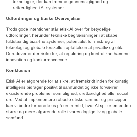
teknologier, der kan fremme gennemsigtighed og
retfærdighed i AI-systemer.
Udfordringer og Etiske Overvejelser
Trods gode intentioner står etisk AI over for betydelige
udfordringer, herunder tekniske begrænsninger i at skabe
fuldstændig bias-frie systemer, potentialet for misbrug af
teknologi og globale forskelle i opfattelsen af privatliv og etik.
Derudover er der risiko for, at regulering og kontrol kan hæmme
innovation og konkurrenceevne.
Konklusion
Etisk AI er afgørende for at sikre, at fremskridt inden for kunstig
intelligens bidrager positivt til samfundet og ikke forværrer
eksisterende problemer som ulighed, uretfærdighed eller social
uro. Ved at implementere robuste etiske rammer og principper
kan vi bedre forberede os på en fremtid, hvor AI spiller en endnu
større og mere afgørende rolle i vores daglige liv og globale
samfund.