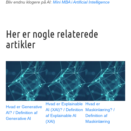
Bliv endnu klogere på AI:
Mini MBA i Artificial Intelligence
Her er nogle relaterede
artikler
Hvad er Explainable
Hvad er
Hvad er Generative
AI (XAI)? / Definition
Maskinlæring? /
AI? / Definition af
af Explainable AI
Definition af
Generative AI
(XAI)
Maskinlæring