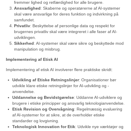
fremmer lighed og retfærdighed for alle brugere.
Ansvarlighed
: Skaberne og operatørerne af AI-systemer
skal være ansvarlige for deres funktion og indvirkning på
samfundet.
Privatliv
: Beskyttelse af personlige data og respekt for
brugernes privatliv skal være integreret i alle faser af AI-
udviklingen.
Sikkerhed
: AI-systemer skal være sikre og beskyttede mod
manipulation og misbrug.
Implementering af Etisk AI
Implementering af etisk AI involverer flere praktiske skridt:
Udvikling af Etiske Retningslinjer
: Organisationer bør
udvikle klare etiske retningslinjer for AI-udvikling og -
anvendelse.
Uddannelse og Bevidstgørelse
: Uddanne AI-udviklere og
brugere i etiske principper og ansvarlig teknologianvendelse.
Etisk Revision og Overvågning
: Regelmæssig evaluering
af AI-systemer for at sikre, at de overholder etiske
standarder og lovgivning.
Teknologisk Innovation for Etik
: Udvikle nye værktøjer og