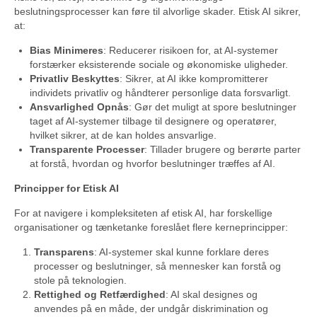
beslutningsprocesser kan føre til alvorlige skader. Etisk AI sikrer,
at:
Bias Minimeres
: Reducerer risikoen for, at AI-systemer
forstærker eksisterende sociale og økonomiske uligheder.
Privatliv Beskyttes
: Sikrer, at AI ikke kompromitterer
individets privatliv og håndterer personlige data forsvarligt.
Ansvarlighed Opnås
: Gør det muligt at spore beslutninger
taget af AI-systemer tilbage til designere og operatører,
hvilket sikrer, at de kan holdes ansvarlige.
Transparente Processer
: Tillader brugere og berørte parter
at forstå, hvordan og hvorfor beslutninger træffes af AI.
Principper for Etisk AI
For at navigere i kompleksiteten af etisk AI, har forskellige
organisationer og tænketanke foreslået flere kerneprincipper:
Transparens
: AI-systemer skal kunne forklare deres
processer og beslutninger, så mennesker kan forstå og
stole på teknologien.
Rettighed og Retfærdighed
: AI skal designes og
anvendes på en måde, der undgår diskrimination og