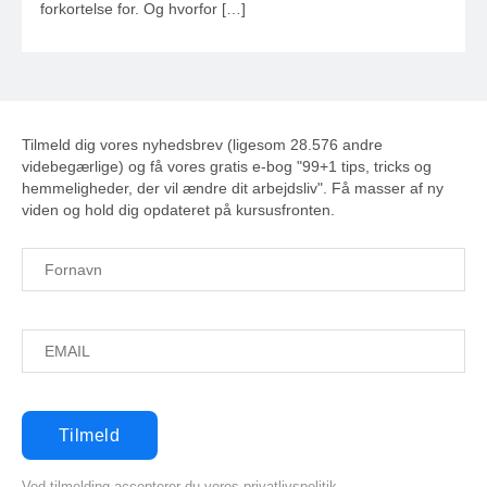
forkortelse for. Og hvorfor […]
Tilmeld dig vores nyhedsbrev (ligesom 28.576 andre
videbegærlige) og få vores gratis e-bog "99+1 tips, tricks og
hemmeligheder, der vil ændre dit arbejdsliv". Få masser af ny
viden og hold dig opdateret på kursusfronten.
Ved tilmelding accepterer du vores privatlivspolitik