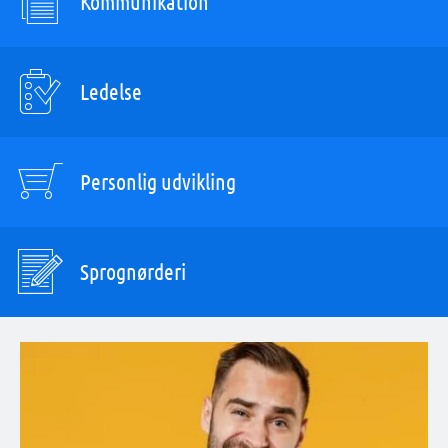
Kommunikation
Ledelse
Personlig udvikling
Sprognørderi