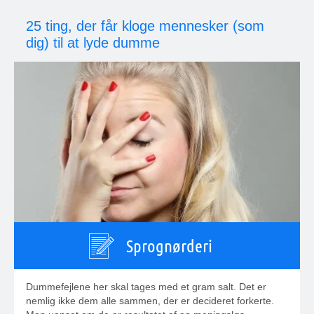
25 ting, der får kloge mennesker (som
dig) til at lyde dumme
Sprognørderi
Dummefejlene her skal tages med et gram salt. Det er
nemlig ikke dem alle sammen, der er decideret forkerte.