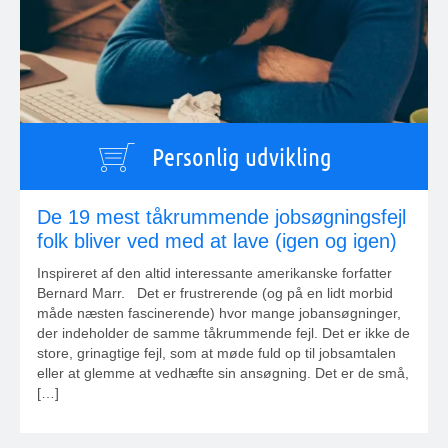
Personlig udvikling
De 19 mest tåkrummende jobsøgningsfejl
folk bliver ved med at lave (igen og igen)
Inspireret af den altid interessante amerikanske forfatter
Bernard Marr. Det er frustrerende (og på en lidt morbid
måde næsten fascinerende) hvor mange jobansøgninger,
der indeholder de samme tåkrummende fejl. Det er ikke de
store, grinagtige fejl, som at møde fuld op til jobsamtalen
eller at glemme at vedhæfte sin ansøgning. Det er de små,
[…]