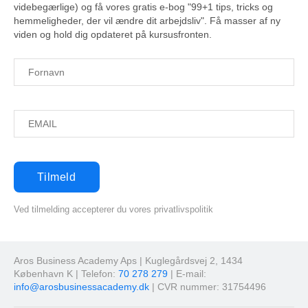
videbegærlige) og få vores gratis e-bog "99+1 tips, tricks og
hemmeligheder, der vil ændre dit arbejdsliv". Få masser af ny
viden og hold dig opdateret på kursusfronten.
Ved tilmelding accepterer du vores privatlivspolitik
Aros Business Academy Aps | Kuglegårdsvej 2, 1434
København K | Telefon:
70 278 279
| E-mail:
info@arosbusinessacademy.dk
| CVR nummer: 31754496