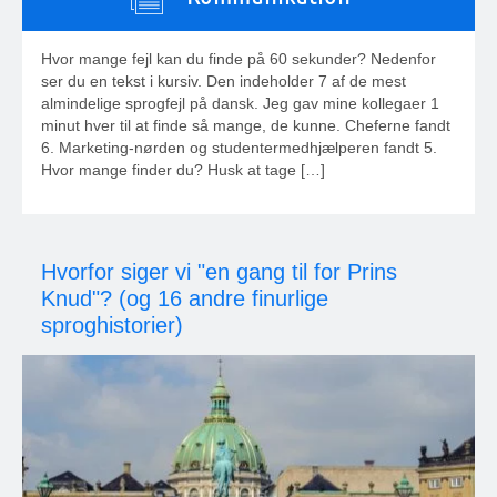
Hvor mange fejl kan du finde på 60 sekunder? Nedenfor
ser du en tekst i kursiv. Den indeholder 7 af de mest
almindelige sprogfejl på dansk. Jeg gav mine kollegaer 1
minut hver til at finde så mange, de kunne. Cheferne fandt
6. Marketing-nørden og studentermedhjælperen fandt 5.
Hvor mange finder du? Husk at tage […]
Hvorfor siger vi "en gang til for Prins
Knud"? (og 16 andre finurlige
sproghistorier)