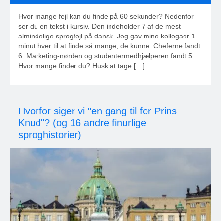
Hvor mange fejl kan du finde på 60 sekunder? Nedenfor
ser du en tekst i kursiv. Den indeholder 7 af de mest
almindelige sprogfejl på dansk. Jeg gav mine kollegaer 1
minut hver til at finde så mange, de kunne. Cheferne fandt
6. Marketing-nørden og studentermedhjælperen fandt 5.
Hvor mange finder du? Husk at tage […]
Hvorfor siger vi "en gang til for Prins
Knud"? (og 16 andre finurlige
sproghistorier)