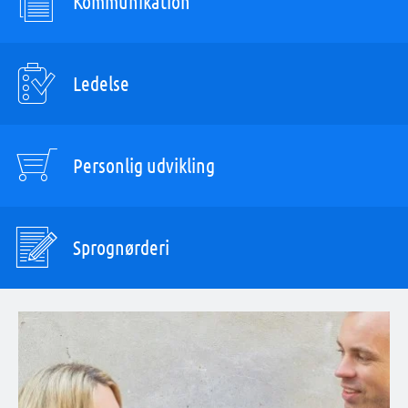
Kommunikation
Ledelse
Personlig udvikling
Sprognørderi