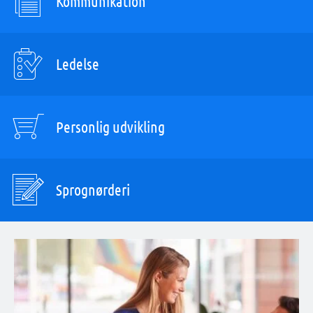
Kommunikation
Ledelse
Personlig udvikling
Sprognørderi