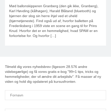
Mød ballonskipperen Granberg (den gik ikke, Granberg),
Karl Høvding (kålhøgen), Harald Blåtand (bluetooth) og
bjørnen der slog sin herre ihjel ved et uheld
(bjørnetjeneste). Find også ud af, hvorfor balletten på
Frederiksberg i 1959 viste en scene en gang til for Prins
Knud. Hvorfor det er en hemmelighed, hvad SPAM er en
forkortelse for. Og hvorfor […]
Tilmeld dig vores nyhedsbrev (ligesom 28.576 andre
videbegærlige) og få vores gratis e-bog "99+1 tips, tricks og
hemmeligheder, der vil ændre dit arbejdsliv". Få masser af ny
viden og hold dig opdateret på kursusfronten.