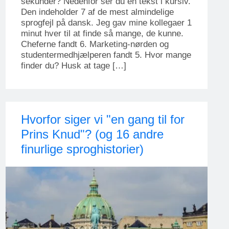
sekunder? Nedenfor ser du en tekst i kursiv.
Den indeholder 7 af de mest almindelige
sprogfejl på dansk. Jeg gav mine kollegaer 1
minut hver til at finde så mange, de kunne.
Cheferne fandt 6. Marketing-nørden og
studentermedhjælperen fandt 5. Hvor mange
finder du? Husk at tage […]
Hvorfor siger vi "en gang til for
Prins Knud"? (og 16 andre
finurlige sproghistorier)