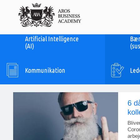
Artificial Intelligence
Bær
(AI)
(sus
Kommunikation
Led
6 d
kol
Blive
Coron
arbej