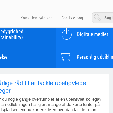
Konsulentydelser
Gratis e-bog
edygtighed
Digitale medier
tainability)
else
Personlig udvikli
årlige råd til at tackle ubehøvlede
leger
r du nogle gange overrumplet af en ubehøvlet kollega?
a-nedlukningen har gjort mange af de korte lunter på
dspladsen endnu kortere. Men hvordan tackler man