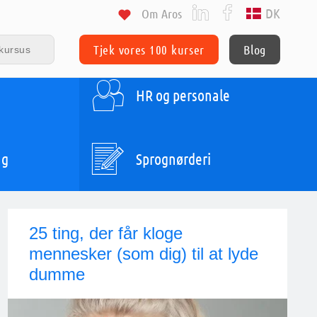
DK
Om Aros
Tjek vores 100 kurser
Blog
HR og personale
ng
Sprognørderi
25 ting, der får kloge
mennesker (som dig) til at lyde
dumme