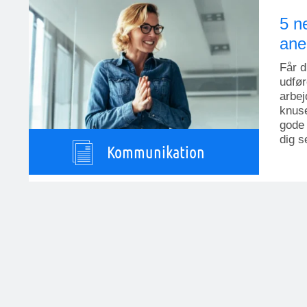
5 n
ane
Får d
udfør
arbej
knuse
gode 
dig s
Kommunikation