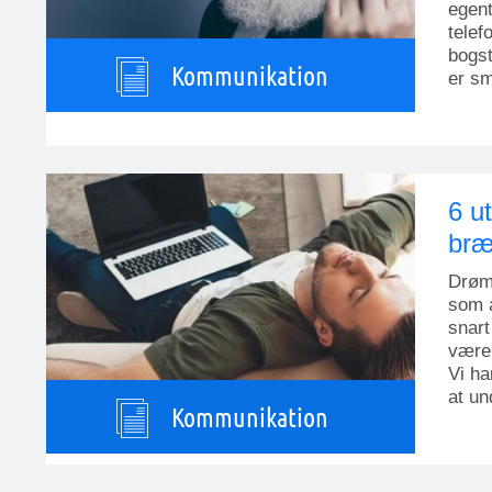
egent
telef
bogst
Kommunikation
er sm
6 ut
bræ
Drømm
som a
snart
være
Vi ha
at un
Kommunikation