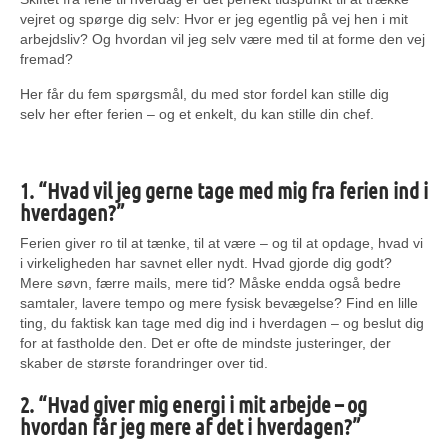
vejret og spørge dig selv: Hvor er jeg egentlig på vej hen i mit
arbejdsliv? Og hvordan vil jeg selv være med til at forme den vej
fremad?
Her får du fem spørgsmål, du med stor fordel kan stille dig
selv her efter ferien – og et enkelt, du kan stille din chef.
1. “Hvad vil jeg gerne tage med mig fra ferien ind i
hverdagen?”
Ferien giver ro til at tænke, til at være – og til at opdage, hvad vi
i virkeligheden har savnet eller nydt. Hvad gjorde dig godt?
Mere søvn, færre mails, mere tid? Måske endda også bedre
samtaler, lavere tempo og mere fysisk bevægelse? Find en lille
ting, du faktisk kan tage med dig ind i hverdagen – og beslut dig
for at fastholde den. Det er ofte de mindste justeringer, der
skaber de største forandringer over tid.
2. “Hvad giver mig energi i mit arbejde – og
hvordan får jeg mere af det i hverdagen?”