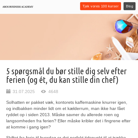
Tjek vores 100 kurser
Blog
5 spørgsmål du bør stille dig selv efter
ferien (og ét, du kan stille din chef)
31.07.2025
4648
Solhatten er pakket væk, kontorets kaffemaskine knurrer igen,
og indbakken minder lidt om et kælderrum, man ikke har fået
ryddet op i siden 2013. Måske savner du allerede roen og
langsomheden fra ferien? Eller måske kribler det i fingrene efter
at komme i gang igen?
Skiftet fra ferie til hverdag er det perfekt tidspunkt til at trække