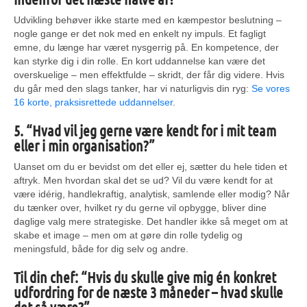
Udvikling behøver ikke starte med en kæmpestor beslutning –
nogle gange er det nok med en enkelt ny impuls. Et fagligt
emne, du længe har været nysgerrig på. En kompetence, der
kan styrke dig i din rolle. En kort uddannelse kan være det
overskuelige – men effektfulde – skridt, der får dig videre. Hvis
du går med den slags tanker, har vi naturligvis din ryg:
Se vores
16 korte, praksisrettede uddannelser
.
5. “Hvad vil jeg gerne være kendt for i mit team
eller i min organisation?”
Uanset om du er bevidst om det eller ej, sætter du hele tiden et
aftryk. Men hvordan skal det se ud? Vil du være kendt for at
være idérig, handlekraftig, analytisk, samlende eller modig? Når
du tænker over, hvilket ry du gerne vil opbygge, bliver dine
daglige valg mere strategiske. Det handler ikke så meget om at
skabe et image – men om at gøre din rolle tydelig og
meningsfuld, både for dig selv og andre.
Til din chef: “Hvis du skulle give mig én konkret
udfordring for de næste 3 måneder – hvad skulle