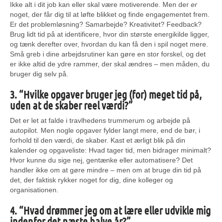
Ikke alt i dit job kan eller skal være motiverende. Men der
er
noget, der får dig til at løfte blikket og finde engagementet frem.
Er det problemløsning? Samarbejde? Kreativitet? Feedback?
Brug lidt tid på at identificere, hvor din største energikilde ligger,
og tænk derefter over, hvordan du kan få den i spil noget mere.
Små greb i dine arbejdsrutiner kan gøre en stor forskel, og det
er ikke altid de ydre rammer, der skal ændres – men måden, du
bruger dig selv på.
3. “Hvilke opgaver bruger jeg (for) meget tid på,
uden at de skaber reel værdi?”
Det er let at falde i travlhedens trummerum og arbejde på
autopilot. Men nogle opgaver fylder langt mere, end de bør, i
forhold til den værdi, de skaber. Kast et ærligt blik på din
kalender og opgaveliste: Hvad tager tid, men bidrager minimalt?
Hvor kunne du sige nej, gentænke eller automatisere? Det
handler ikke om at gøre mindre – men om at bruge din tid på
det, der faktisk rykker noget for dig, dine kolleger og
organisationen.
4. “Hvad drømmer jeg om at lære eller udvikle mig
indenfor det næste halve år?”