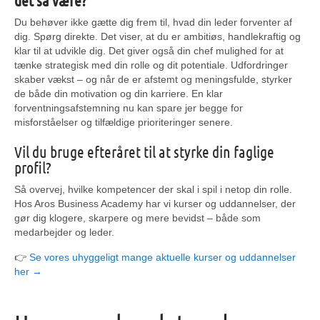
det så være?”
Du behøver ikke gætte dig frem til, hvad din leder forventer af
dig. Spørg direkte. Det viser, at du er ambitiøs, handlekraftig og
klar til at udvikle dig. Det giver også din chef mulighed for at
tænke strategisk med din rolle og dit potentiale. Udfordringer
skaber vækst – og når de er afstemt og meningsfulde, styrker
de både din motivation og din karriere. En klar
forventningsafstemning nu kan spare jer begge for
misforståelser og tilfældige prioriteringer senere.
Vil du bruge efteråret til at styrke din faglige
profil?
Så overvej, hvilke kompetencer der skal i spil i netop din rolle.
Hos Aros Business Academy har vi kurser og uddannelser, der
gør dig klogere, skarpere og mere bevidst – både som
medarbejder og leder.
👉
Se vores uhyggeligt mange aktuelle kurser og uddannelser
her →