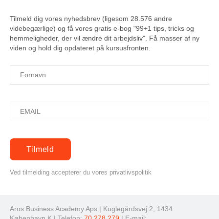
Tilmeld dig vores nyhedsbrev (ligesom 28.576 andre
videbegærlige) og få vores gratis e-bog "99+1 tips, tricks og
hemmeligheder, der vil ændre dit arbejdsliv". Få masser af ny
viden og hold dig opdateret på kursusfronten.
Ved tilmelding accepterer du vores privatlivspolitik
Aros Business Academy Aps | Kuglegårdsvej 2, 1434
København K | Telefon:
70 278 279
| E-mail: