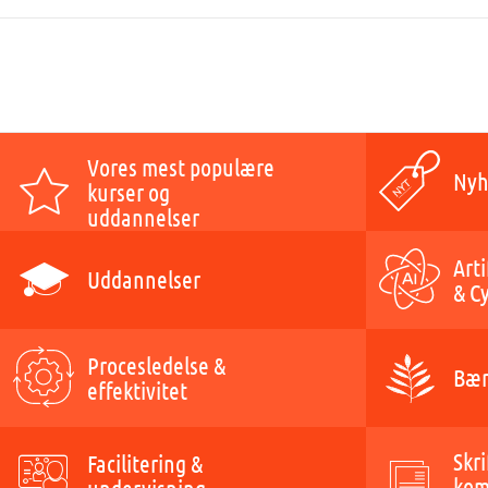
Vores mest populære
Nyh
kurser og
uddannelser
Arti
Uddannelser
& C
Procesledelse &
Bær
effektivitet
Skri
Facilitering &
kom