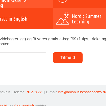
og
Nordic Summer
rses in English
Learning
idebegærlige) og få vores gratis e-bog "99+1 tips, tricks og
onten.
avn K | Telefon:
70 278 279
| E-mail:
info@arosbusinessacademy.d
politik
og
Servicevilkår
gælder.