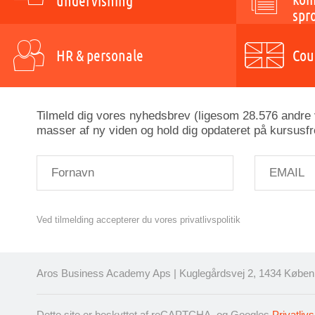
undervisning
spr
HR & personale
Cou
Tilmeld dig vores nyhedsbrev (ligesom 28.576 andre v
masser af ny viden og hold dig opdateret på kursusfr
Ved tilmelding accepterer du vores privatlivspolitik
Aros Business Academy Aps | Kuglegårdsvej 2, 1434 Københ
Dette site er beskyttet af reCAPTCHA, og Googles
Privatlivs