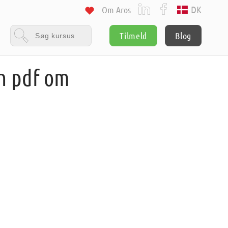
DK
Om Aros
Tilmeld
Blog
en pdf om