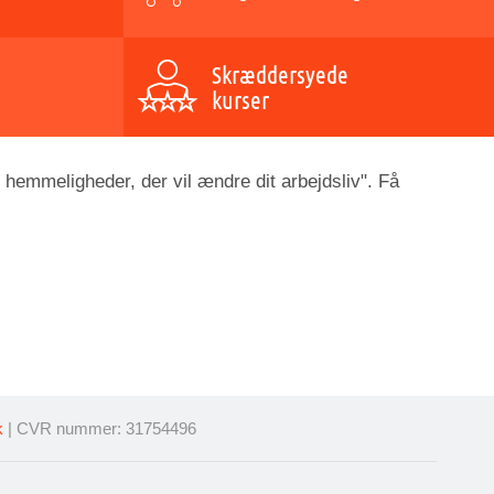
Skræddersyede
kurser
 hemmeligheder, der vil ændre dit arbejdsliv". Få
k
| CVR nummer: 31754496