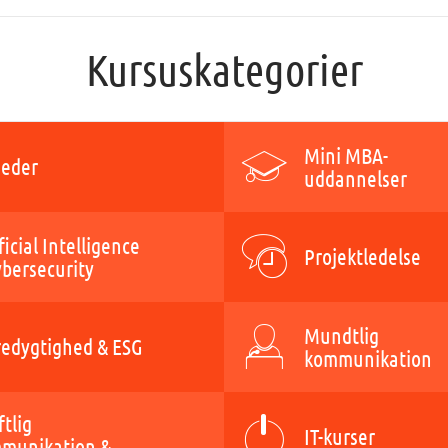
Kursuskategorier
Mini MBA-
eder
uddannelser
ficial Intelligence
Projektledelse
ybersecurity
Mundtlig
edygtighed & ESG
kommunikation
ftlig
IT-kurser
munikation &