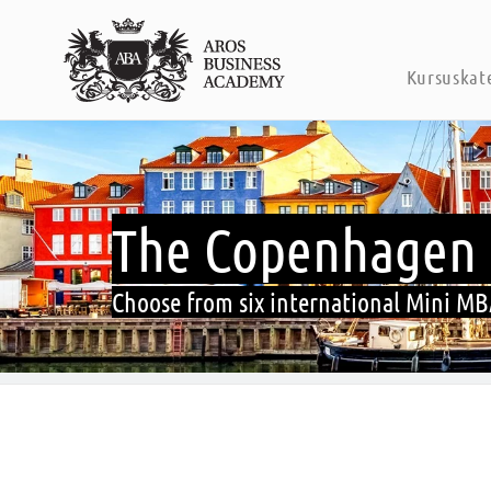
Kursuskat
The Copenhagen 
Choose from six international Mini MBA