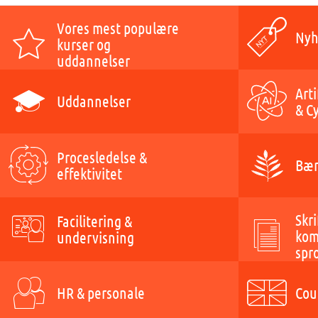
Vores mest populære
Nyh
kurser og
uddannelser
Arti
Uddannelser
& C
Procesledelse &
Bær
effektivitet
Skri
Facilitering &
kom
undervisning
spr
HR & personale
Cou