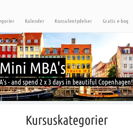
egorier
Kalender
Konsulentydelser
Gratis e-bog
Mini MBA's
's - and spend 2 x 3 days in beautiful Copenhagen!
Kursuskategorier