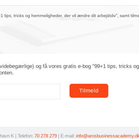
i dag
slet
luk
tips, tricks og hemmeligheder, der vil ændre dit arbejdsliv", samt tilm
idebegærlige) og få vores gratis e-bog "99+1 tips, tricks og
onten.
avn K | Telefon:
70 278 279
| E-mail:
info@arosbusinessacademy.d