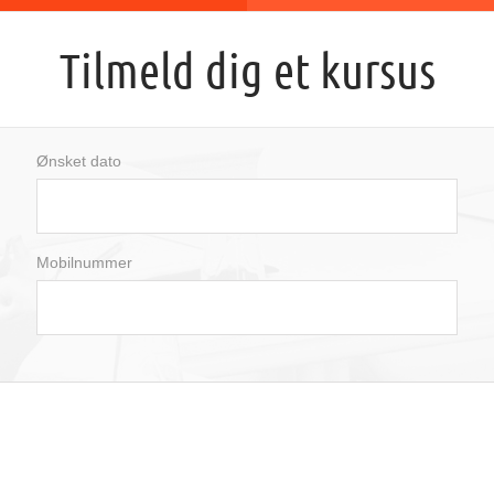
Tilmeld dig et kursus
Ønsket dato
august
2026
Mobilnummer
man
tir
ons
tor
fre
lør
søn
27
28
29
30
31
1
2
3
4
5
6
7
8
9
10
11
12
13
14
15
16
17
18
19
20
21
22
23
24
25
26
27
28
29
30
31
1
2
3
4
5
6