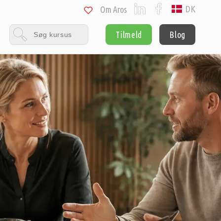
DK
Om Aros
Tilmeld
Blog