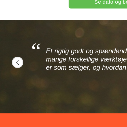
Se dato og b
Et rigtig godt og spændend
mange forskellige værktøjer
er som sælger, og hvorda
prev
arsen -
DIS