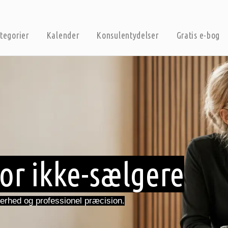
tegorier
Kalender
Konsulentydelser
Gratis e-bog
or ikke-sælgere
erhed og professionel præcision.