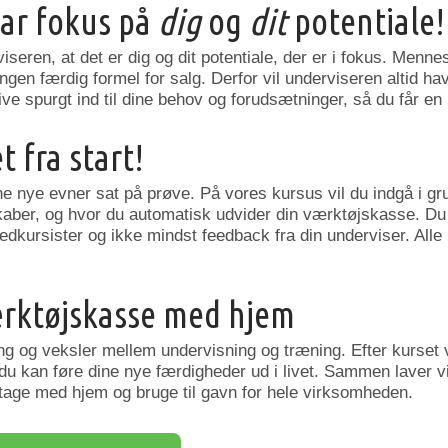
ar fokus på
dig
og
dit
potentiale!
eren, at det er dig og dit potentiale, der er i fokus. Mennes
ingen færdig formel for salg. Derfor vil underviseren altid ha
live spurgt ind til dine behov og forudsætninger, så du får en
t fra start!
ine nye evner sat på prøve. På vores kursus vil du indgå i g
aber, og hvor du automatisk udvider din værktøjskasse. Du
 medkursister og ikke mindst feedback fra din underviser. All
ærktøjskasse med hjem
gang og veksler mellem undervisning og træning. Efter kurse
u kan føre dine nye færdigheder ud i livet. Sammen laver vi
tage med hjem og bruge til gavn for hele virksomheden.