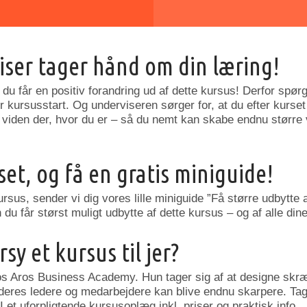
iser tager hånd om din læring!
 du får en positiv forandring ud af dette kursus! Derfor spørge
 kursusstart. Og underviseren sørger for, at du efter kurset
iden der, hvor du er – så du nemt kan skabe endnu større væ
set, og få en gratis miniguide!
ursus, sender vi dig vores lille miniguide ”Få større udbytte
n du får størst muligt udbytte af dette kursus – og af alle din
sy et kursus til jer?
os Aros Business Academy. Hun tager sig af at designe skr
deres ledere og medarbejdere kan blive endnu skarpere. Tag 
I et uforpligtende kursusoplæg inkl. priser og praktisk info.