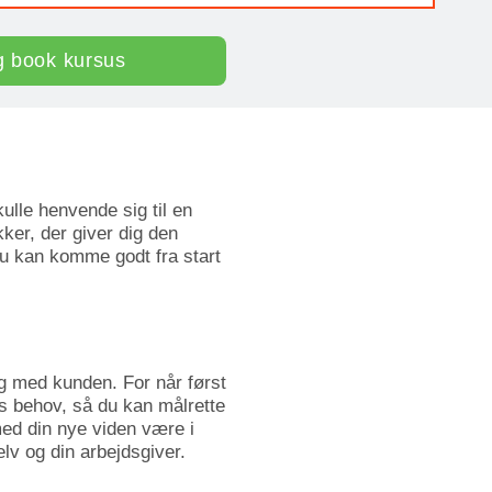
g book kursus
ulle henvende sig til en
ker, der giver dig den
du kan komme godt fra start
og med kunden. For når først
ns behov, så du kan målrette
med din nye viden være i
elv og din arbejdsgiver.