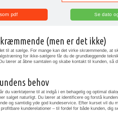
som pdf
Se dato o
 skræmmende (men er det ikke)
odet til at sælge. For mange kan det virke skræmmende, at sk
lgstræning for ikke-sælgere får du de grundlæggende teknik
 Du lærer at åbne samtalen og skabe kontakt til kunden, så 
kundens behov
år du værktøjerne til at indgå i en behagelig og optimal dial
 salget naturligt. Du lærer at identificere og forstå kunde
kunde og samtidig yde god kundeservice. Efter kurset vil du 
profitbare kunderelationer – til fordel for både kunden, dig s