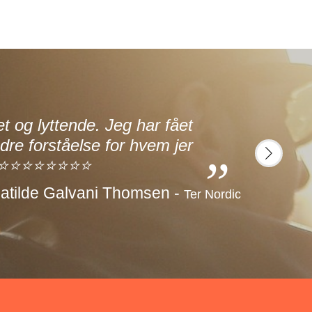
Sup
 og lyttende. Jeg har fået
ned 
dre forståelse for hvem jer
var 
. ⭐⭐⭐⭐⭐⭐⭐⭐⭐⭐
und
next
pro
atilde Galvani Thomsen -
Ter Nordic