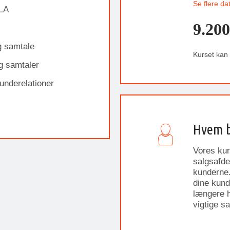
Se flere da
ALA
9.200
g samtale
Kurset kan
g samtaler
underelationer
Hvem b
Vores kur
salgsafde
kunderne.
dine kund
længere ha
vigtige s