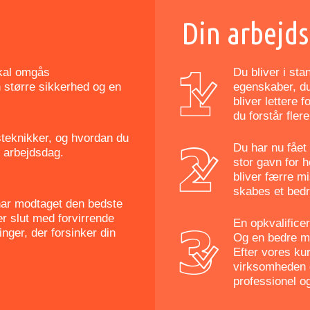
Din arbejds
skal omgås
Du bliver i sta
n større sikkerhed og en
egenskaber, du 
bliver lettere 
du forstår fler
steknikker, og hvordan du
Du har nu fået 
 arbejdsdag.
stor gavn for 
bliver færre m
skabes et bedr
 har modtaget den bedste
r slut med forvirrende
En opkvalifice
nger, der forsinker din
Og en bedre m
Efter vores ku
virksomheden 
professionel o