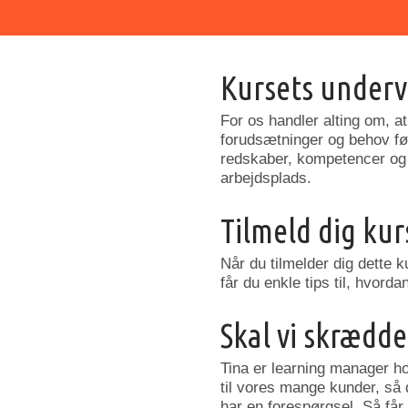
Kursets underv
For os handler alting om, at
forudsætninger og behov før
redskaber, kompetencer og v
arbejdsplads.
Tilmeld dig kur
Når du tilmelder dig dette k
får du enkle tips til, hvorda
Skal vi skrædder
Tina er learning manager h
til vores mange kunder, så 
har en forespørgsel. Så får 