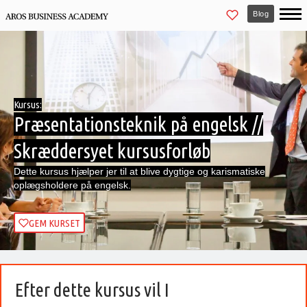
Blog
Kursus:
Præsentationsteknik på engelsk //
Skræddersyet kursusforløb
Dette kursus hjælper jer til at blive dygtige og karismatiske
oplægsholdere på engelsk.
GEM KURSET
Efter dette kursus vil I