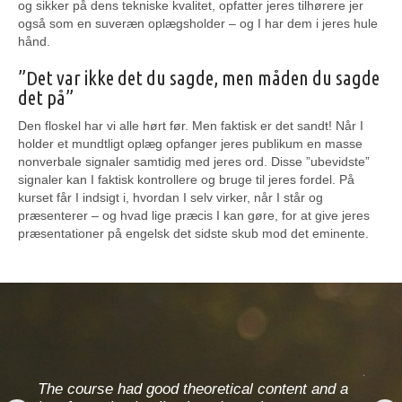
og sikker på dens tekniske kvalitet, opfatter jeres tilhørere jer
også som en suveræn oplægsholder – og I har dem i jeres hule
hånd.
”Det var ikke det du sagde, men måden du sagde
det på”
Den floskel har vi alle hørt før. Men faktisk er det sandt! Når I
holder et mundtligt oplæg opfanger jeres publikum en masse
nonverbale signaler samtidig med jeres ord. Disse ”ubevidste”
signaler kan I faktisk kontrollere og bruge til jeres fordel. På
kurset får I indsigt i, hvordan I selv virker, når I står og
præsenterer – og hvad lige præcis I kan gøre, for at give jeres
præsentationer på engelsk det sidste skub mod det eminente.
d
Amazi
tent,
The course had good theoretical content and a
inter