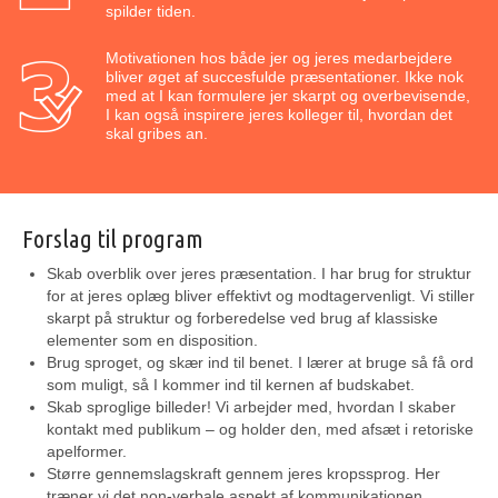
spilder tiden.
Motivationen hos både jer og jeres medarbejdere
bliver øget af succesfulde præsentationer. Ikke nok
med at I kan formulere jer skarpt og overbevisende,
I kan også inspirere jeres kolleger til, hvordan det
skal gribes an.
Forslag til program
Skab overblik over jeres præsentation. I har brug for struktur
for at jeres oplæg bliver effektivt og modtagervenligt. Vi stiller
skarpt på struktur og forberedelse ved brug af klassiske
elementer som en disposition.
Brug sproget, og skær ind til benet. I lærer at bruge så få ord
som muligt, så I kommer ind til kernen af budskabet.
Skab sproglige billeder! Vi arbejder med, hvordan I skaber
kontakt med publikum – og holder den, med afsæt i retoriske
apelformer.
Større gennemslagskraft gennem jeres kropssprog. Her
træner vi det non-verbale aspekt af kommunikationen.