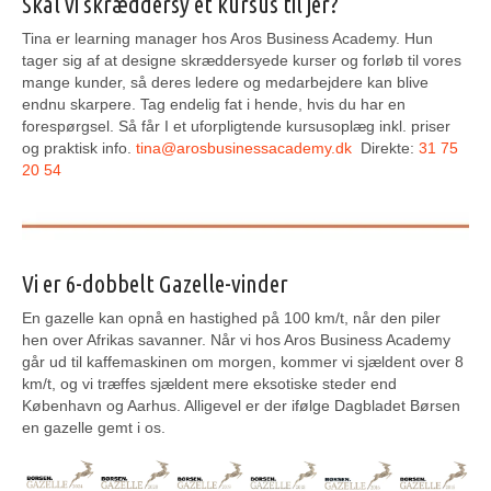
Skal vi skræddersy et kursus til jer?
Tina er learning manager hos Aros Business Academy. Hun
tager sig af at designe skræddersyede kurser og forløb til vores
mange kunder, så deres ledere og medarbejdere kan blive
endnu skarpere. Tag endelig fat i hende, hvis du har en
forespørgsel. Så får I et uforpligtende kursusoplæg inkl. priser
og praktisk info.
tina@arosbusinessacademy.dk
Direkte:
31 75
20 54
Vi er 6-dobbelt Gazelle-vinder
En gazelle kan opnå en hastighed på 100 km/t, når den piler
hen over Afrikas savanner. Når vi hos Aros Business Academy
går ud til kaffemaskinen om morgen, kommer vi sjældent over 8
km/t, og vi træffes sjældent mere eksotiske steder end
København og Aarhus. Alligevel er der ifølge Dagbladet Børsen
en gazelle gemt i os.