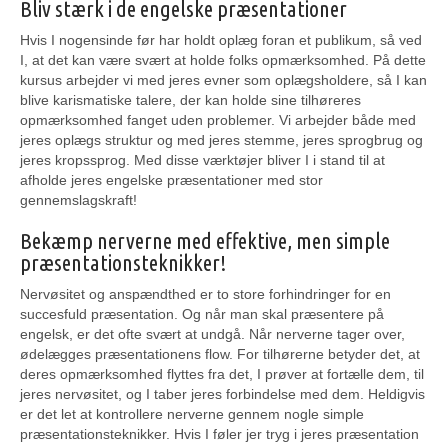
Bliv stærk i de engelske præsentationer
Hvis I nogensinde før har holdt oplæg foran et publikum, så ved
I, at det kan være svært at holde folks opmærksomhed. På dette
kursus arbejder vi med jeres evner som oplægsholdere, så I kan
blive karismatiske talere, der kan holde sine tilhøreres
opmærksomhed fanget uden problemer. Vi arbejder både med
jeres oplægs struktur og med jeres stemme, jeres sprogbrug og
jeres kropssprog. Med disse værktøjer bliver I i stand til at
afholde jeres engelske præsentationer med stor
gennemslagskraft!
Bekæmp nerverne med effektive, men simple
præsentationsteknikker!
Nervøsitet og anspændthed er to store forhindringer for en
succesfuld præsentation. Og når man skal præsentere på
engelsk, er det ofte svært at undgå. Når nerverne tager over,
ødelægges præsentationens flow. For tilhørerne betyder det, at
deres opmærksomhed flyttes fra det, I prøver at fortælle dem, til
jeres nervøsitet, og I taber jeres forbindelse med dem. Heldigvis
er det let at kontrollere nerverne gennem nogle simple
præsentationsteknikker. Hvis I føler jer tryg i jeres præsentation