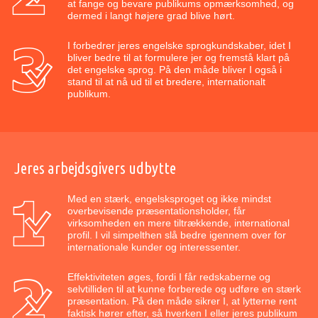
at fange og bevare publikums opmærksomhed, og
dermed i langt højere grad blive hørt.
I forbedrer jeres engelske sprogkundskaber, idet I
bliver bedre til at formulere jer og fremstå klart på
det engelske sprog. På den måde bliver I også i
stand til at nå ud til et bredere, internationalt
publikum.
Jeres arbejdsgivers udbytte
Med en stærk, engelsksproget og ikke mindst
overbevisende præsentationsholder, får
virksomheden en mere tiltrækkende, international
profil. I vil simpelthen slå bedre igennem over for
internationale kunder og interessenter.
Effektiviteten øges, fordi I får redskaberne og
selvtilliden til at kunne forberede og udføre en stærk
præsentation. På den måde sikrer I, at lytterne rent
faktisk hører efter, så hverken I eller jeres publikum