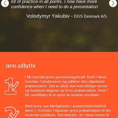
lot of practice in all points. I now have more
dedic
great
confidence when I need to do a presentation
speci
prev
next
influ
Volodymyr Yakubiv -
DGS Denmark A/S
siness
Jeres udbytte
I får boostet jeres gennemslagskraft, fordi I lærer,
hvordan I strukturerer og udfører den stærkeste
præsentation. Det er altså slut med dårlige nerver
og hedeture dagene op til en præsentation, fordi I
får selvtilliden til at opnå de bedste resultater.
Med jeres nye færdigheder i præsentationsteknik
lærer I, hvordan I tilpasser jeres præsentation til det
konkrete publikum. Det betyder, at I bliver bedre til