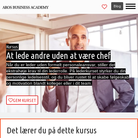
Blog
Kursus:
At lede andre uden at være chef
Når du er leder uden formelt personaleansvar, stiller det
ekstrahøje krav til din lederrolle. På lederkurset styrker du din
personlige ledelsesstil, og du bliver rustet til at skabe følgeskab
og motivation blandt kolleger eller i dit team.
GEM KURSET
Det lærer du på dette kursus