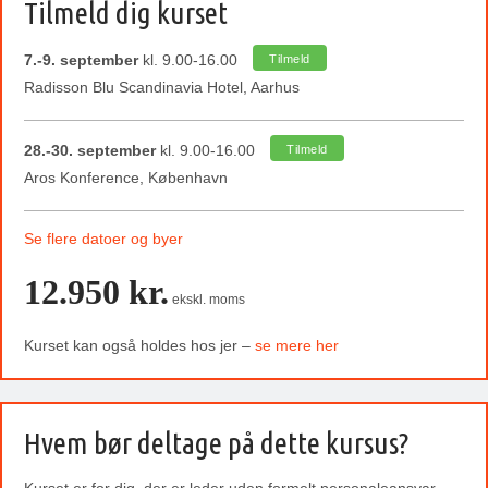
Tilmeld dig kurset
7.-9. september
kl. 9.00-16.00
Tilmeld
Radisson Blu Scandinavia Hotel, Aarhus
28.-30. september
kl. 9.00-16.00
Tilmeld
Aros Konference, København
Se flere datoer og byer
12.950 kr.
ekskl. moms
Kurset kan også holdes hos jer –
se mere her
Hvem bør deltage på dette kursus?
Kurset er for dig, der er leder uden formelt personaleansvar –