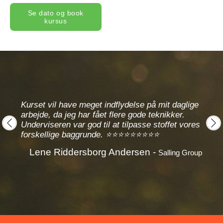
Se dato og book
kursus
Kurset vil have meget indflydelse på mit daglige
ik
arbejde, da jeg har fået flere gode teknikker.
Under
m for
Underviseren var god til at tilpasse stoffet vores
lære
⭐⭐⭐⭐
forskellige baggrunde. ⭐⭐⭐⭐⭐⭐⭐⭐⭐
prev
next
Lene Riddersborg Andersen -
kation
Salling Group