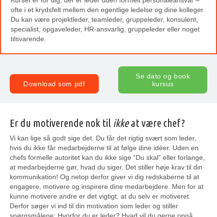
ofte i et krydsfelt mellem den egentlige ledelse og dine kolleger.
Du kan være projektleder, teamleder, gruppeleder, konsulent,
specialist, opgaveleder, HR-ansvarlig, gruppeleder eller noget
tilsvarende.
Se dato og book
Download som pdf
kursus
Er du motiverende nok til
ikke
at være chef?
Vi kan lige så godt sige det. Du får det rigtig svært som leder,
hvis du ikke får medarbejderne til at følge dine idéer. Uden en
chefs formelle autoritet kan du ikke sige “Du skal” eller forlange,
at medarbejderne gør, hvad du siger. Det stiller høje krav til din
kommunikation! Og netop derfor giver vi dig redskaberne til at
engagere, motivere og inspirere dine medarbejdere. Men for at
kunne motivere andre er det vigtigt, at du selv er motiveret.
Derfor søger vi ind til din motivation som leder og stiller
spørgsmålene: Hvorfor du er leder? Hvad vil du gerne opnå