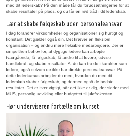
med dit lederskab? På den måde får du forudsætningerne for at
skabe resultater på plads, og du får en rød tråd i dit lederskab.
Lær at skabe følgeskab uden personaleansvar
I dag forandrer virksomheder og organisationer sig hurtigt og
konstant. Det gælder også din. Det kræver en fleksibel
organisation – og endnu mere fleksible medarbejdere. Der er
simpelthen behov for, at dygtige ledere kan arbejde
tværgående, få følgeskab, få andre til at levere, udvise
handlekraft og skabe resultater. At de kan træde i karakter som
ledere, også selvom de ikke har direkte personaleansvar. På
dette lederkursus arbejder du med, hvordan du med dit
lederskab skaber følgeskab, og dermed også de bedste
resultater. Det er især vigtigt, når det ikke er dig, der sidder med
MUS, personlig udvikling eller budgettet til julefrokosten.
Hør underviseren fortælle om kurset