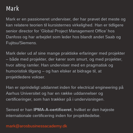
Mark
Mark er en passioneret underviser, der har prøvet det meste og
kan relatere teorien til kursisternes virkelighed. Han er tidligere
s
enior director for ‘Global Project Management Office’ hos
Danfoss og har arbejdet som leder hos blandt andet Saab og
Fujitsu/Siemens.
Mark deler ud af sine mange praktiske erfaringer med projekter
– både med projekter, der kører som smurt, og med projekter,
hvor alting ramler. Han underviser med en pragmatisk og
humoristisk tilgang – og han elsker at bidrage til, at
projektledere vokser.
Han er oprindeligt uddannet inden for electrical engineering på
Aarhus Universitet og har en række uddannelser og
certificeringer, som han trækker på i undervisningen.
Senest er han
IPMA-A-certificeret
, hvilket er den højeste
internationale certificering inden for projektledelse.
mark@arosbusinessacademy.dk