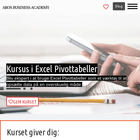
Blog
Kursus i Excel Pivottabeller
Bliv ekspert i at bruge Excel Pivottabeller som et værktøj til at
opsætte data på en overskuelig måde.
GEM KURSET
Kurset giver dig: