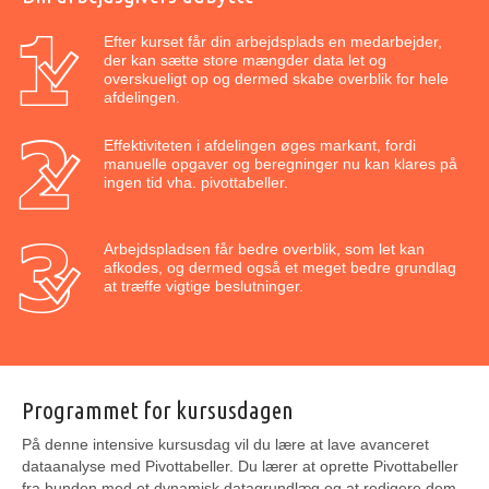
Efter kurset får din arbejdsplads en medarbejder,
der kan sætte store mængder data let og
overskueligt op og dermed skabe overblik for hele
afdelingen.
Effektiviteten i afdelingen øges markant, fordi
manuelle opgaver og beregninger nu kan klares på
ingen tid vha. pivottabeller.
Arbejdspladsen får bedre overblik, som let kan
afkodes, og dermed også et meget bedre grundlag
at træffe vigtige beslutninger.
Programmet for kursusdagen
På denne intensive kursusdag vil du lære at lave avanceret
dataanalyse med Pivottabeller. Du lærer at oprette Pivottabeller
fra bunden med et dynamisk datagrundlæg og at redigere dem