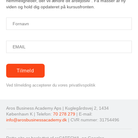
hemmeligheder, der vil ændre dit arbejdsliv". Få masser af ny
viden og hold dig opdateret på kursusfronten.
Ved tilmelding accepterer du vores privatlivspolitik
Aros Business Academy Aps | Kuglegårdsvej 2, 1434
København K | Telefon:
70 278 279
| E-mail:
info@arosbusinessacademy.dk
| CVR nummer: 31754496