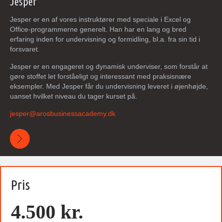
Jesper
Jesper er en af vores instruktører med speciale i Excel og
Office-programmerne generelt. Han har en lang og bred
erfaring inden for undervisning og formidling, bl.a. fra sin tid i
forsvaret.
Jesper er en engageret og dynamisk underviser, som forstår at
gøre stoffet let forståeligt og interessant med praksisnære
eksempler. Med Jesper får du undervisning leveret i øjenhøjde,
uanset hvilket niveau du tager kurset på.
jesper@
arosbusinessacademy
.dk
Pris
4.500 kr.