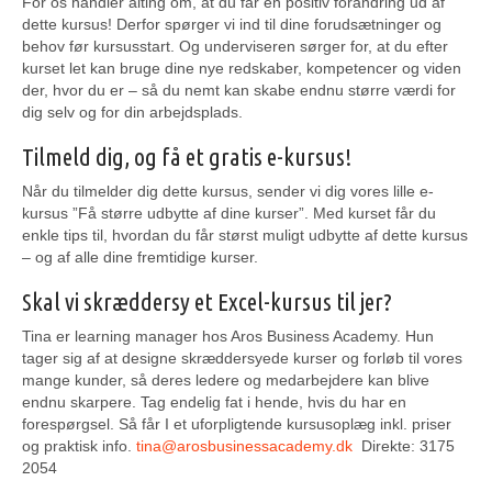
For os handler alting om, at du får en positiv forandring ud af
dette kursus! Derfor spørger vi ind til dine forudsætninger og
behov før kursusstart. Og underviseren sørger for, at du efter
kurset let kan bruge dine nye redskaber, kompetencer og viden
der, hvor du er – så du nemt kan skabe endnu større værdi for
dig selv og for din arbejdsplads.
Tilmeld dig, og få et gratis e-kursus!
Når du tilmelder dig dette kursus, sender vi dig vores lille e-
kursus ”Få større udbytte af dine kurser”. Med kurset får du
enkle tips til, hvordan du får størst muligt udbytte af dette kursus
– og af alle dine fremtidige kurser.
Skal vi skræddersy et Excel-kursus til jer?
Tina er learning manager hos Aros Business Academy. Hun
tager sig af at designe skræddersyede kurser og forløb til vores
mange kunder, så deres ledere og medarbejdere kan blive
endnu skarpere. Tag endelig fat i hende, hvis du har en
forespørgsel. Så får I et uforpligtende kursusoplæg inkl. priser
og praktisk info.
tina@arosbusinessacademy.dk
Direkte: 3175
2054