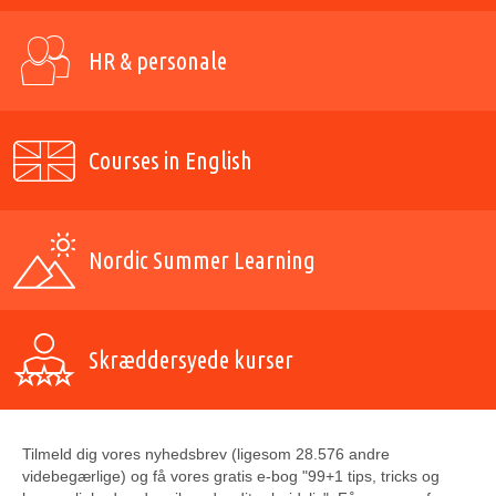
HR & personale
Courses in English
Nordic Summer Learning
Skræddersyede kurser
Tilmeld dig vores nyhedsbrev (ligesom 28.576 andre
videbegærlige) og få vores gratis e-bog "99+1 tips, tricks og