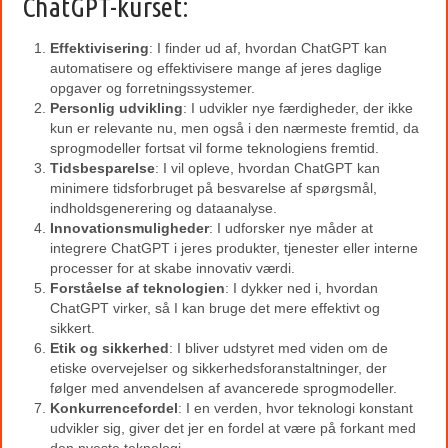
ChatGPT-kurset:
Effektivisering
: I finder ud af, hvordan ChatGPT kan
automatisere og effektivisere mange af jeres daglige
opgaver og forretningssystemer.
Personlig udvikling
: I udvikler nye færdigheder, der ikke
kun er relevante nu, men også i den nærmeste fremtid, da
sprogmodeller fortsat vil forme teknologiens fremtid.
Tidsbesparelse
: I vil opleve, hvordan ChatGPT kan
minimere tidsforbruget på besvarelse af spørgsmål,
indholdsgenerering og dataanalyse.
Innovationsmuligheder
: I udforsker nye måder at
integrere ChatGPT i jeres produkter, tjenester eller interne
processer for at skabe innovativ værdi.
Forståelse af teknologien
: I dykker ned i, hvordan
ChatGPT virker, så I kan bruge det mere effektivt og
sikkert.
Etik og sikkerhed
: I bliver udstyret med viden om de
etiske overvejelser og sikkerhedsforanstaltninger, der
følger med anvendelsen af avancerede sprogmodeller.
Konkurrencefordel
: I en verden, hvor teknologi konstant
udvikler sig, giver det jer en fordel at være på forkant med