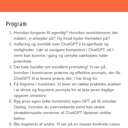
Program
Hvordan fungerer AI egentlig? Hvordan revolutionerer det
måden, vi arbejder på? Og hvad byder fremtiden på?
Indføring og overblik over ChatGPT’s brugerflade og
muligheder: Lær at navigere kompetent i ChatGPT, så I
nemt kan komme i gang og udnytte værktøjets fulde
potentiale.
Det hele handler om excellent prompting! Vi ser på,
hvordan I konstruerer præcise og effektive prompts, der får
ChatGPT til at levere præcis det, I har brug for.
Få fingrene i maskinen: Vi laver en række praktiske øvelser
i at skrive og finjustere prompts for at løse jeres daglige
opgaver smartere.
Byg jeres egen (eller kontorets) egen GPT på få minutter:
Opdag, hvordan du overraskende nemt kan skabe
skræddersyede versioner af ChatGPT tilpasset unikke
behov.
Bliv inspireret af andre: Vi ser på en masse konkrete cases