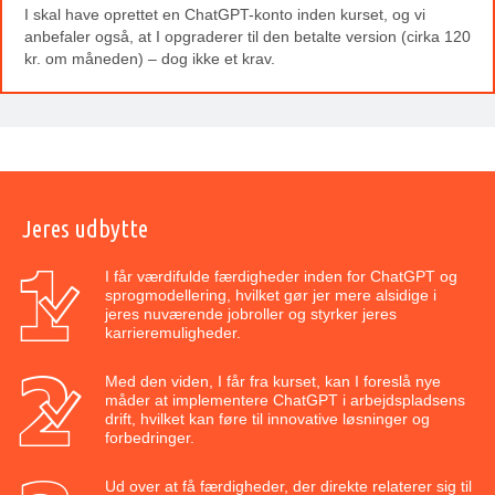
I skal have oprettet en ChatGPT-konto inden kurset, og vi
anbefaler også, at I opgraderer til den betalte version (cirka 120
kr. om måneden) – dog ikke et krav.
Jeres udbytte
I får værdifulde færdigheder inden for ChatGPT og
sprogmodellering, hvilket gør jer mere alsidige i
jeres nuværende jobroller og styrker jeres
karrieremuligheder.
Med den viden, I får fra kurset, kan I foreslå nye
måder at implementere ChatGPT i arbejdspladsens
drift, hvilket kan føre til innovative løsninger og
forbedringer.
Ud over at få færdigheder, der direkte relaterer sig til