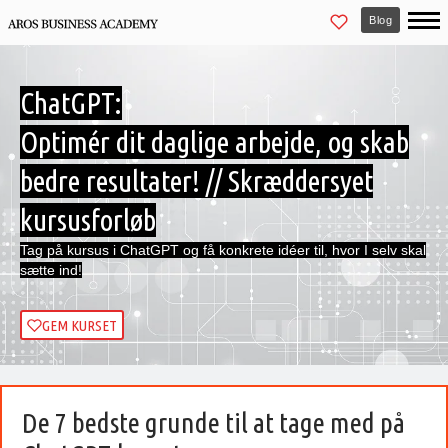
Blog
ChatGPT:
Optimér dit daglige arbejde, og skab
bedre resultater! // Skræddersyet
kursusforløb
Tag på kursus i ChatGPT og få konkrete idéer til, hvor I selv skal
sætte ind!
GEM KURSET
De 7 bedste grunde til at tage med på