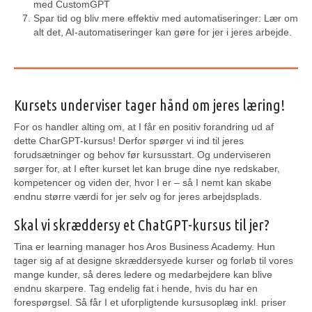
med CustomGPT
Spar tid og bliv mere effektiv med automatiseringer: Lær om
alt det, AI-automatiseringer kan gøre for jer i jeres arbejde.
Kursets underviser tager hånd om jeres læring!
For os handler alting om, at I får en positiv forandring ud af
dette CharGPT-kursus! Derfor spørger vi ind til jeres
forudsætninger og behov før kursusstart. Og underviseren
sørger for, at I efter kurset let kan bruge dine nye redskaber,
kompetencer og viden der, hvor I er – så I nemt kan skabe
endnu større værdi for jer selv og for jeres arbejdsplads.
Skal vi skræddersy et ChatGPT-kursus til jer?
Tina er learning manager hos Aros Business Academy. Hun
tager sig af at designe skræddersyede kurser og forløb til vores
mange kunder, så deres ledere og medarbejdere kan blive
endnu skarpere. Tag endelig fat i hende, hvis du har en
forespørgsel. Så får I et uforpligtende kursusoplæg inkl. priser