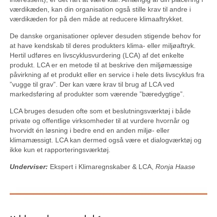
værdikæden, kan din organisation også stille krav til andre i
værdikæden for på den måde at reducere klimaaftrykket.
De danske organisationer oplever desuden stigende behov for
at have kendskab til deres produkters klima- eller miljøaftryk.
Hertil udføres en livscyklusvurdering (LCA) af det enkelte
produkt. LCA er en metode til at beskrive den miljømæssige
påvirkning af et produkt eller en service i hele dets livscyklus fra
”vugge til grav”. Der kan være krav til brug af LCA ved
markedsføring af produkter som værende ”bæredygtige”.
LCA bruges desuden ofte som et beslutningsværktøj i både
private og offentlige virksomheder til at vurdere hvornår og
hvorvidt én løsning i bedre end en anden miljø- eller
klimamæssigt. LCA kan dermed også være et dialogværktøj og
ikke kun et rapporteringsværktøj.
Underviser:
Ekspert i Klimaregnskaber & LCA,
Ronja Haase