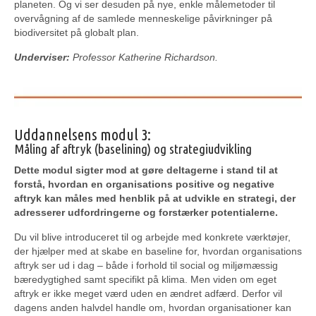
planeten. Og vi ser desuden på nye, enkle målemetoder til
overvågning af de samlede menneskelige påvirkninger på
biodiversitet på globalt plan.
Underviser:
Professor Katherine Richardson
.
Uddannelsens modul 3:
Måling af aftryk (baselining) og strategiudvikling
Dette modul sigter mod at gøre deltagerne i stand til at
forstå, hvordan en organisations positive og negative
aftryk kan måles med henblik på at udvikle en strategi, der
adresserer udfordringerne og forstærker potentialerne.
Du vil blive introduceret til og arbejde med konkrete værktøjer,
der hjælper med at skabe en baseline for, hvordan organisations
aftryk ser ud i dag – både i forhold til social og miljømæssig
bæredygtighed samt specifikt på klima. Men viden om eget
aftryk er ikke meget værd uden en ændret adfærd. Derfor vil
dagens anden halvdel handle om, hvordan organisationer kan