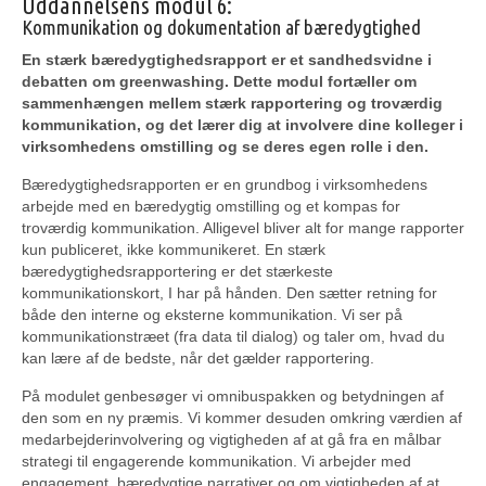
Uddannelsens modul 6:
Kommunikation og dokumentation af bæredygtighed
En stærk bæredygtighedsrapport er et sandhedsvidne i
debatten om greenwashing. Dette modul fortæller om
sammenhængen mellem stærk rapportering og troværdig
kommunikation, og det lærer dig at involvere dine kolleger i
virksomhedens omstilling og se deres egen rolle i den.
Bæredygtighedsrapporten er en grundbog i virksomhedens
arbejde med en bæredygtig omstilling og et kompas for
troværdig kommunikation. Alligevel bliver alt for mange rapporter
kun publiceret, ikke kommunikeret. En stærk
bæredygtighedsrapportering er det stærkeste
kommunikationskort, I har på hånden. Den sætter retning for
både den interne og eksterne kommunikation. Vi ser på
kommunikationstræet (fra data til dialog) og taler om, hvad du
kan lære af de bedste, når det gælder rapportering.
På modulet genbesøger vi omnibuspakken og betydningen af
den som en ny præmis. Vi kommer desuden omkring værdien af
medarbejderinvolvering og vigtigheden af at gå fra en målbar
strategi til engagerende kommunikation. Vi arbejder med
engagement, bæredygtige narrativer og om vigtigheden af at