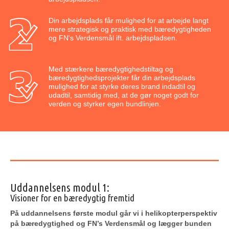
Din arbejdsplads får mulighed for at arbejde langt
mere strategisk og praktisk med bæredygtigheden
og FN's Verdensmål ift. arbejdspladsen.
Med stærkere bæredygtighedstiltag og
bæredygtighedsprojekter får din arbejdsplads
mulighed for at styrke deres brand indadtil og
udadtil, samtidig med, at de gør noget godt for
verden og styrker egen bundlinjen.
Uddannelsens modul 1:
Visioner for en bæredygtig fremtid
På uddannelsens første modul går vi i helikopterperspektiv
på bæredygtighed og FN’s Verdensmål og lægger bunden