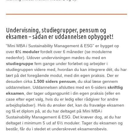
Undervisning, studiegrupper, pensum og
eksamen – sådan er uddannelsen opbygget!
“Mini MBA i Sustainability Management & ESG” er bygget op
over
6½ moduler
fordelt over 6 måneder (se modulerne
nedenfor). Udover undervisningen mødes du med en
studiegruppe
fem gange under forløbet og arbejder i
studiegruppen videre med, hvordan du kan integrere dét, du har
lært på det foregående modul, med din egen praksis. Der er
desuden cirka
1.500 siders pensum
, du skal læse gennem
uddannelsen. Uddannelsen afsluttes med en 6-siders
skriftlig
eksamen
, der tager udgangpunkt i din egen praksis (eller en
case efter eget valg, hvis du er ledig eller rådgiver for andre
arbejdspladser). Hvis du ønsker det, kan du fravælge eksamen
og få et diplom på, at du har deltaget på Mini MBA i
Sustainability Management & ESG. Det kræver dog, at du har
deltaget i minimum 5 ud af 6½ moduler. Tager du eksamen og
består, får du i stedet et underskrevet eksamensbevis.