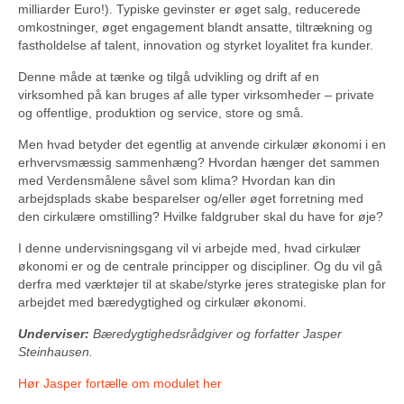
milliarder Euro!). Typiske gevinster er øget salg, reducerede
omkostninger, øget engagement blandt ansatte, tiltrækning og
fastholdelse af talent, innovation og styrket loyalitet fra kunder.
Denne måde at tænke og tilgå udvikling og drift af en
virksomhed på kan bruges af alle typer virksomheder – private
og offentlige, produktion og service, store og små.
Men hvad betyder det egentlig at anvende cirkulær økonomi i en
erhvervsmæssig sammenhæng? Hvordan hænger det sammen
med Verdensmålene såvel som klima? Hvordan kan din
arbejdsplads skabe besparelser og/eller øget forretning med
den cirkulære omstilling? Hvilke faldgruber skal du have for øje?
I denne undervisningsgang vil vi arbejde med, hvad cirkulær
økonomi er og de centrale principper og discipliner. Og du vil gå
derfra med værktøjer til at skabe/styrke jeres strategiske plan for
arbejdet med bæredygtighed og cirkulær økonomi.
Underviser:
Bæredygtighedsrådgiver og forfatter Jasper
Steinhausen.
Hør Jasper fortælle om modulet her