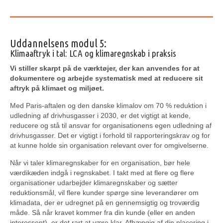
Uddannelsens modul 5:
Klimaaftryk i tal: LCA og klimaregnskab i praksis
Vi stiller skarpt på de værktøjer, der kan anvendes for at
dokumentere og arbejde systematisk med at reducere sit
aftryk på klimaet og miljøet.
Med Paris-aftalen og den danske klimalov om 70 % reduktion i
udledning af drivhusgasser i 2030, er det vigtigt at kende,
reducere og stå til ansvar for organisationens egen udledning af
drivhusgasser. Det er vigtigt i forhold til rapporteringskrav og for
at kunne holde sin organisation relevant over for omgivelserne.
Når vi taler klimaregnskaber for en organisation, bør hele
værdikæden indgå i regnskabet. I takt med at flere og flere
organisationer udarbejder klimaregnskaber og sætter
reduktionsmål, vil flere kunder spørge sine leverandører om
klimadata, der er udregnet på en gennemsigtig og troværdig
måde. Så når kravet kommer fra din kunde (eller en anden
interessent), er det rart at være klar. Afhængig af din placering i