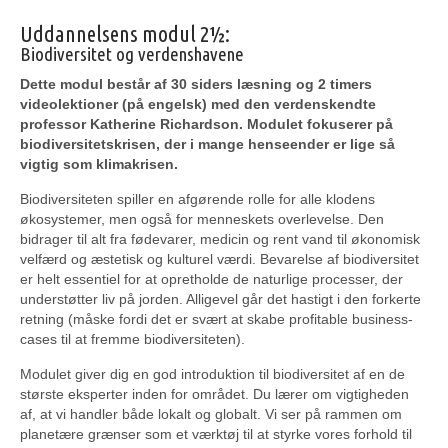
Uddannelsens modul 2½:
Biodiversitet og verdenshavene
Dette modul består af 30 siders læsning og 2 timers
videolektioner (på engelsk) med den verdenskendte
professor Katherine Richardson. Modulet fokuserer på
biodiversitetskrisen, der i mange henseender er lige så
vigtig som klimakrisen.
Biodiversiteten spiller en afgørende rolle for alle klodens
økosystemer, men også for menneskets overlevelse. Den
bidrager til alt fra fødevarer, medicin og rent vand til økonomisk
velfærd og æstetisk og kulturel værdi. Bevarelse af biodiversitet
er helt essentiel for at opretholde de naturlige processer, der
understøtter liv på jorden. Alligevel går det hastigt i den forkerte
retning (måske fordi det er svært at skabe profitable business-
cases til at fremme biodiversiteten).
Modulet giver dig en god introduktion til biodiversitet af en de
største eksperter inden for området. Du lærer om vigtigheden
af, at vi handler både lokalt og globalt. Vi ser på rammen om
planetære grænser som et værktøj til at styrke vores forhold til