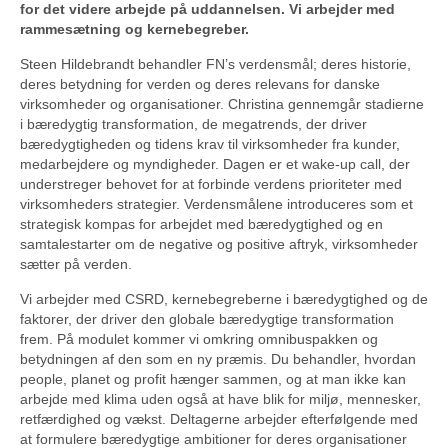
for det videre arbejde på uddannelsen. Vi arbejder med
rammesætning og kernebegreber.
Steen Hildebrandt behandler FN’s verdensmål; deres historie,
deres betydning for verden og deres relevans for danske
virksomheder og organisationer. Christina gennemgår stadierne
i bæredygtig transformation, de megatrends, der driver
bæredygtigheden og tidens krav til virksomheder fra kunder,
medarbejdere og myndigheder. Dagen er et wake-up call, der
understreger behovet for at forbinde verdens prioriteter med
virksomheders strategier. Verdensmålene introduceres som et
strategisk kompas for arbejdet med bæredygtighed og en
samtalestarter om de negative og positive aftryk, virksomheder
sætter på verden.
Vi arbejder med CSRD, kernebegreberne i bæredygtighed og de
faktorer, der driver den globale bæredygtige transformation
frem. På modulet kommer vi omkring omnibuspakken og
betydningen af den som en ny præmis. Du behandler, hvordan
people, planet og profit hænger sammen, og at man ikke kan
arbejde med klima uden også at have blik for miljø, mennesker,
retfærdighed og vækst. Deltagerne arbejder efterfølgende med
at formulere bæredygtige ambitioner for deres organisationer