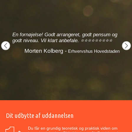
En fornøjelse! Godt arrangeret, godt pensum og
!
Helt
godt niveau. Vil klart anbefale. ⭐⭐⭐⭐⭐⭐⭐⭐⭐
Ni
Morten Kolberg -
Erhvervshus Hovedstaden
Mærsk
prev
next
Dit udbytte af uddannelsen
Du får en grundig teoretisk og praktisk viden om