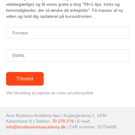
videbegærlige) og få vores gratis e-bog "99+1 tips, tricks og
hemmeligheder, der vil ændre dit arbejdsliv". Få masser af ny
viden og hold dig opdateret på kursusfronten.
Ved tilmelding accepterer du vores privatlivspolitik
Aros Business Academy Aps | Kuglegårdsvej 2, 1434
København K | Telefon:
70 278 279
| E-mail:
info@arosbusinessacademy.dk
| CVR nummer: 31754496