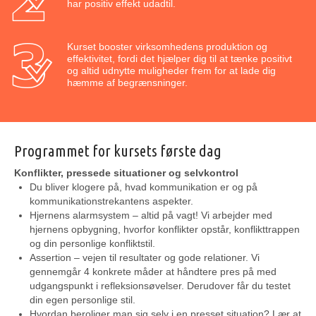
har positiv effekt udadtil.
Kurset booster virksomhedens produktion og
effektivitet, fordi det hjælper dig til at tænke positivt
og altid udnytte muligheder frem for at lade dig
hæmme af begrænsninger.
Programmet for kursets første dag
Konflikter, pressede situationer og selvkontrol
Du bliver klogere på, hvad kommunikation er og på
kommunikationstrekantens aspekter.
Hjernens alarmsystem – altid på vagt! Vi arbejder med
hjernens opbygning, hvorfor konflikter opstår, konflikttrappen
og din personlige konfliktstil.
Assertion – vejen til resultater og gode relationer. Vi
gennemgår 4 konkrete måder at håndtere pres på med
udgangspunkt i refleksionsøvelser. Derudover får du testet
din egen personlige stil.
Hvordan beroliger man sig selv i en presset situation? Lær at