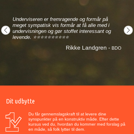
Hun
Jeg h
hele
Underviseren er fremragende og formår på
inten
meget sympatisk vis formår at få alle med i
kurse
er os
undervisningen og gør stoffet interessant og
hele.
levende. ⭐⭐⭐⭐⭐⭐⭐⭐⭐⭐
prev
next
ned 
Rikke Landgren -
BDO
anmark
Dit udbytte
Du får gennemslagskraft til at levere dine
synspunkter på en konstruktiv måde. Efter dette
kursus ved du, hvordan du kommer med forslag på
en måde, så folk lytter til dem.