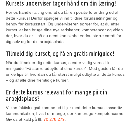
Kursets underviser tager hånd om din læring!
For os handler alting om, at du får en positiv forandring ud af
dette kursus! Derfor spørger vi ind til dine forudsætninger og
behov før kursusstart. Og underviseren sørger for, at du efter
kurset let kan bruge dine nye redskaber, kompetencer og viden
der, hvor du er – så du nemt kan skabe endnu større værdi for
dig selv og for din arbejdsplads.
Tilmeld dig kurset, og få en gratis miniguide!
Når du tilmelder dig dette kursus, sender vi dig vores lille
miniguide ”Få større udbytte af dine kurser”. Med guiden får du
enkle tips til, hvordan du får størst muligt udbytte af dette kursus
– og af alle dine fremtidige kurser.
Er dette kursus relevant for mange på din
arbejdsplads?
Vi kan faktisk også komme ud til jer med dette kursus i assertiv
kommunikation, hvis I er mange, der kan bruge kompetencerne.
Giv os et kald på tlf.
70 278 279
.