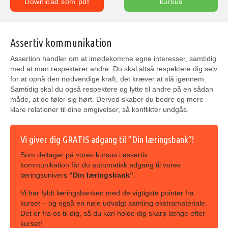
Download som pdf
kursus
Assertiv kommunikation
Assertion handler om at imødekomme egne interesser, samtidig
med at man respekterer andre. Du skal altså respektere dig selv
for at opnå den nødvendige kraft, det kræver at slå igennem.
Samtidig skal du også respektere og lytte til andre på en sådan
måde, at de føler sig hørt. Derved skaber du bedre og mere
klare relationer til dine omgivelser, så konflikter undgås.
Vi giver dig GRATIS adgang til ”Din læringsbank”!
Som deltager på vores kursus i assertiv
kommunikation får du automatisk adgang til vores
læringsunivers
”Din læringsbank”
.
Vi har fyldt læringsbanken med de vigtigste pointer fra
kurset – og også en nøje udvalgt samling ekstramateriale.
Det er fra os til dig, så du kan holde dig skarp længe efter
kurset!