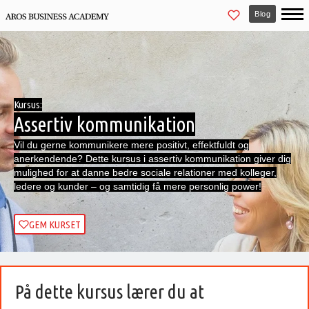
Blog
Kursus:
Assertiv kommunikation
Vil du gerne kommunikere mere positivt, effektfuldt og
anerkendende? Dette kursus i assertiv kommunikation giver dig
mulighed for at danne bedre sociale relationer med kolleger,
ledere og kunder – og samtidig få mere personlig power!
GEM KURSET
På dette kursus lærer du at