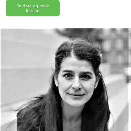
Se dato og book
kursus