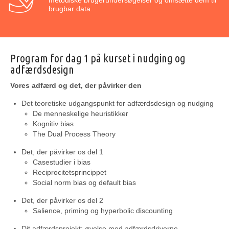
metodiske brugerundersøgelser og omsætte dem til
brugbar data.
Program for dag 1 på kurset i nudging og
adfærdsdesign
Vores adfærd og det, der påvirker den
Det teoretiske udgangspunkt for adfærdsdesign og nudging
De menneskelige heuristikker
Kognitiv bias
The Dual Process Theory
Det, der påvirker os del 1
Casestudier i bias
Reciprocitetsprincippet
Social norm bias og default bias
Det, der påvirker os del 2
Salience, priming og hyperbolic discounting
Dit adfærdsprojekt: øvelse med adfærdsdriverne