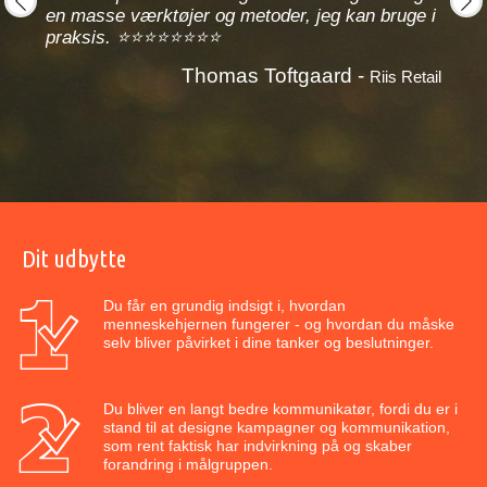
et gav
noge
en masse værktøjer og metoder, jeg kan bruge i
, jeg
prev
next
praksis. ⭐⭐⭐⭐⭐⭐⭐⭐
Thomas Toftgaard -
Riis Retail
hitects
Dit udbytte
Du får en grundig indsigt i, hvordan
menneskehjernen fungerer - og hvordan du måske
selv bliver påvirket i dine tanker og beslutninger.
Du bliver en langt bedre kommunikatør, fordi du er i
stand til at designe kampagner og kommunikation,
som rent faktisk har indvirkning på og skaber
forandring i målgruppen.