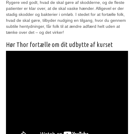
Rygere ved godt, hvad de skal gøre af skodderne, og de fleste
patienter er klar over, at de skal vaske hænder. Alligevel er der
stadig skodder og bakterier i omløb. I stedet for at fortælle folk,
hvad de skal gøre, tilbyder nudging en tilgang, hvor du gennem
subtile hentydninger, får folk til at ændre adfærd helt uden at
tænke over det – og det virker!
Hør Thor fortælle om dit udbytte af kurset