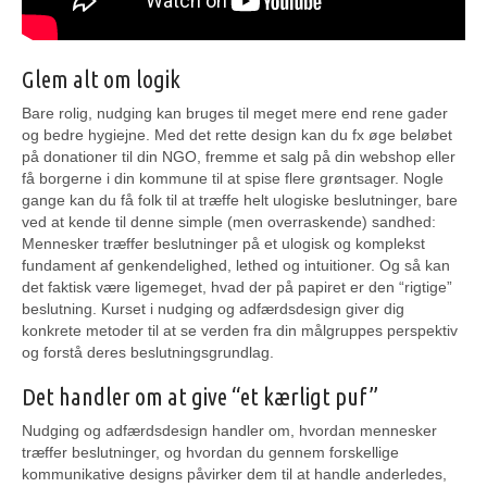
Glem alt om logik
Bare rolig, nudging kan bruges til meget mere end rene gader
og bedre hygiejne. Med det rette design kan du fx øge beløbet
på donationer til din NGO, fremme et salg på din webshop eller
få borgerne i din kommune til at spise flere grøntsager. Nogle
gange kan du få folk til at træffe helt ulogiske beslutninger, bare
ved at kende til denne simple (men overraskende) sandhed:
Mennesker træffer beslutninger på et ulogisk og komplekst
fundament af genkendelighed, lethed og intuitioner. Og så kan
det faktisk være ligemeget, hvad der på papiret er den “rigtige”
beslutning. Kurset i nudging og adfærdsdesign giver dig
konkrete metoder til at se verden fra din målgruppes perspektiv
og forstå deres beslutningsgrundlag.
Det handler om at give “et kærligt puf”
Nudging og adfærdsdesign handler om, hvordan mennesker
træffer beslutninger, og hvordan du gennem forskellige
kommunikative designs påvirker dem til at handle anderledes,