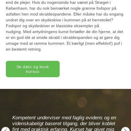
end de plejer. Hvis du nogensinde har været på Strøget i
København, har du nok bemærket nogle grønne fodspor på
asfalten hen mod skraldespandene. Eller måske har du engang
undret dig over en skydeskive i kummen på et herretoilet?
Fodspor og skydeskiver er klassiske eksempler på
nudging. Med antydningens kunst fortæller de din hjerne, at det
er en god idé at smide skrald i skraldespanden og at gøre dig
umage med at ramme kummen. Et kærligt (men effektivt!) puf i
en bestemt retning.
Se dato og book
kursus
Kompetent underviser med faglig evidens og en
Teori
Under
videnskabeligt baseret tilgang, der bliver koblet
 og
udnyt
fint med praktisk erfaring. Kurset har givet mig