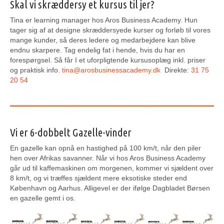
Skal vi skræddersy et kursus til jer?
Tina er learning manager hos Aros Business Academy. Hun
tager sig af at designe skræddersyede kurser og forløb til vores
mange kunder, så deres ledere og medarbejdere kan blive
endnu skarpere. Tag endelig fat i hende, hvis du har en
forespørgsel. Så får I et uforpligtende kursusoplæg inkl. priser
og praktisk info.
tina@arosbusinessacademy.dk
Direkte:
31 75
20 54
Vi er 6-dobbelt Gazelle-vinder
En gazelle kan opnå en hastighed på 100 km/t, når den piler
hen over Afrikas savanner. Når vi hos Aros Business Academy
går ud til kaffemaskinen om morgenen, kommer vi sjældent over
8 km/t, og vi træffes sjældent mere eksotiske steder end
København og Aarhus. Alligevel er der ifølge Dagbladet Børsen
en gazelle gemt i os.