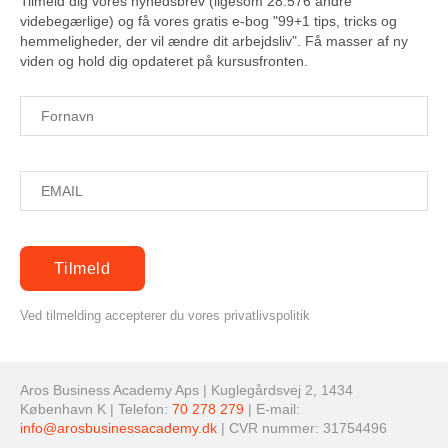
Tilmeld dig vores nyhedsbrev (ligesom 28.576 andre
videbegærlige) og få vores gratis e-bog "99+1 tips, tricks og
hemmeligheder, der vil ændre dit arbejdsliv". Få masser af ny
viden og hold dig opdateret på kursusfronten.
Ved tilmelding accepterer du vores privatlivspolitik
Aros Business Academy Aps | Kuglegårdsvej 2, 1434
København K | Telefon:
70 278 279
| E-mail:
info@arosbusinessacademy.dk
| CVR nummer: 31754496