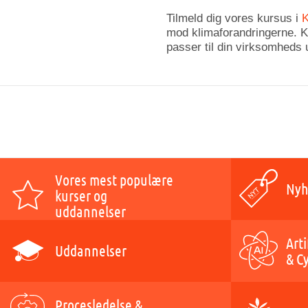
Tilmeld dig vores kursus i
K
mod klimaforandringerne. Ko
passer til din virksomheds 
Vores mest populære
Nyh
kurser og
uddannelser
Arti
Uddannelser
& C
Procesledelse &