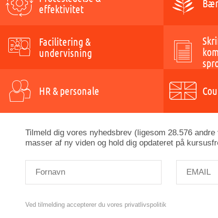
Bær
effektivitet
Skri
Facilitering &
kom
undervisning
spr
HR & personale
Cou
Tilmeld dig vores nyhedsbrev (ligesom 28.576 andre v
masser af ny viden og hold dig opdateret på kursusfr
Ved tilmelding accepterer du vores privatlivspolitik