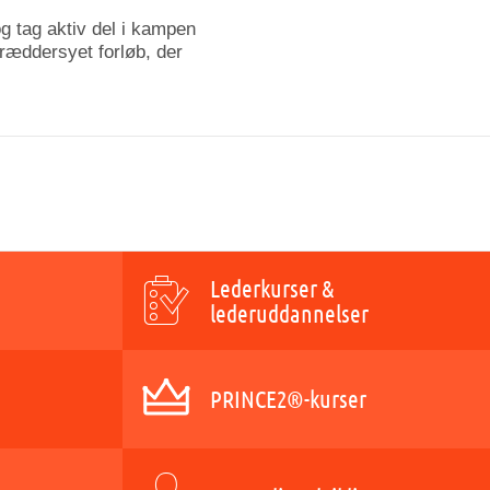
g tag aktiv del i kampen
kræddersyet forløb, der
Lederkurser &
lederuddannelser
PRINCE2®-kurser