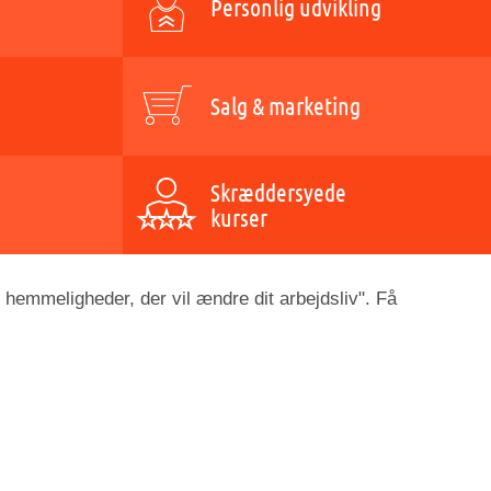
Personlig udvikling
Salg & marketing
Skræddersyede
kurser
 hemmeligheder, der vil ændre dit arbejdsliv". Få