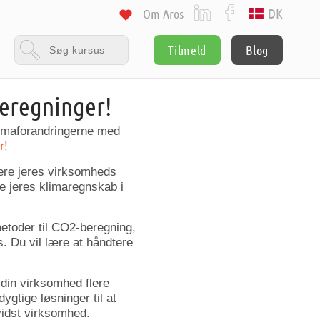
DK
Om Aros
Tilmeld
Blog
beregninger!
limaforandringerne med
r!
cere jeres virksomheds
re jeres klimaregnskab i
etoder til CO2-beregning,
s. Du vil lære at håndtere
din virksomhed flere
gtige løsninger til at
vidst virksomhed.