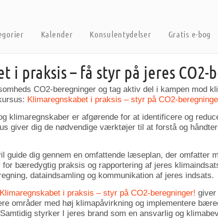
egorier
Kalender
Konsulentydelser
Gratis e-bog
 i praksis – få styr på jeres CO2-
irksomheds CO2-beregninger og tag aktiv del i kampen mod k
kursus:
Klimaregnskabet i praksis – styr på CO2-beregninge
g klimaregnskaber er afgørende for at identificere og redu
us giver dig de nødvendige værktøjer til at forstå og håndte
vil guide dig gennem en omfattende læseplan, der omfatter m
 for bæredygtig praksis og rapportering af jeres klimaindsat
egning, dataindsamling og kommunikation af jeres indsats.
Klimaregnskabet i praksis – styr på CO2-beregninger!
giver 
ficere områder med høj klimapåvirkning og implementere bæredy
 Samtidig styrker I jeres brand som en ansvarlig og klimabe