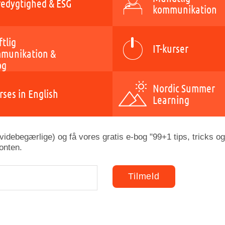
edygtighed & ESG
kommunikation
ftlig
IT-kurser
munikation &
og
Nordic Summer
rses in English
Learning
idebegærlige) og få vores gratis e-bog "99+1 tips, tricks og
onten.