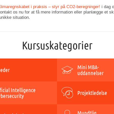
limaregnskabet i praksis – styr på CO2-beregninger!
i dag o
ntakt os nu for at få mere information eller planlægge et s
unikke situation.
Kursuskategorier
Mini MBA-
eder
uddannelser
ficial Intelligence
Projektledelse
ybersecurity
Mundtlig