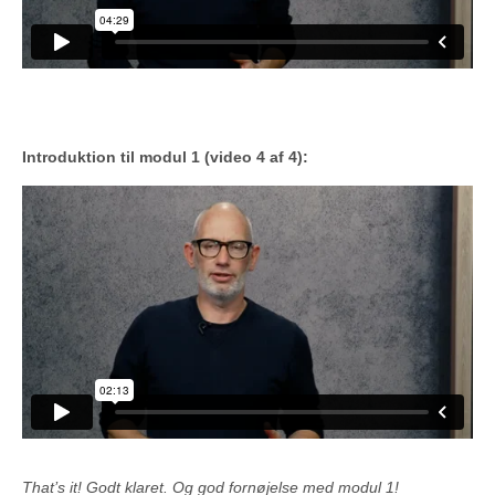
Introduktion til modul 1 (video 4 af 4):
That’s it! Godt klaret. Og god fornøjelse med modul 1!