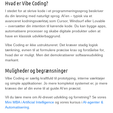
Hvad er Vibe Coding?
I stedet for at skrive kode i et programmeringssprog beskriver
du din løsning med naturligt sprog. AI’en – typisk via et
avanceret kodningsværktøj som Cursor, Windsurf eller Lovable
– oversætter din intention til kørende kode. Du kan bygge apps,
automatisere processer og skabe digitale produkter uden at
have en klassisk udviklerbaggrund.
Vibe Coding er ikke ustruktureret. Det kræver stadig logisk
tænkning, evnen til at formulere præcise krav og forståelse for,
hvad der er muligt. Men det demokratiserer softwareudvikling
markant.
Muligheder og begrænsninger
Vibe Coding er særlig kraftfuld til prototyping, interne værktøjer
og simple applikationer. Jo mere komplekst systemet er, jo mere
kræves der af din evne til at guide AI’en præcist.
Vil du lære mere om AI-drevet udvikling og forretning? Se vores
Mini MBA i Artificial Intelligence
og vores kursus i
AI-agenter &
Automatisering
.