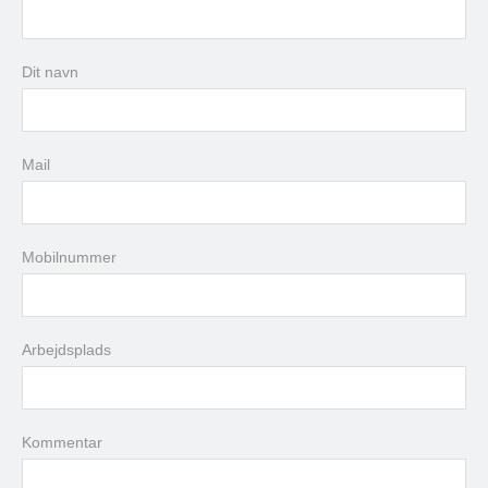
august
2026
Dit navn
man
tir
ons
tor
fre
lør
søn
27
28
29
30
31
1
2
3
4
5
6
7
8
9
Mail
10
11
12
13
14
15
16
17
18
19
20
21
22
23
24
25
26
27
28
29
30
Mobilnummer
31
1
2
3
4
5
6
Arbejdsplads
i dag
slet
luk
Kommentar