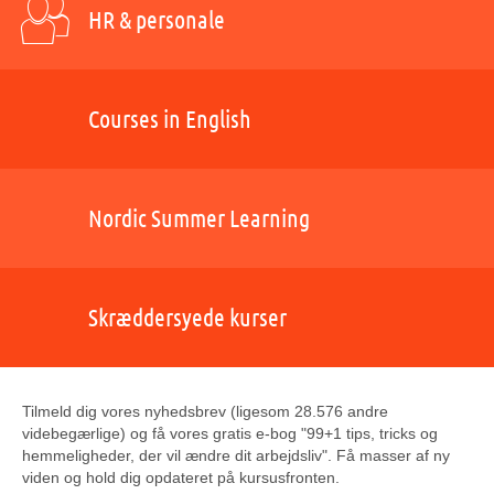
HR & personale
Courses in English
Nordic Summer Learning
Skræddersyede kurser
Tilmeld dig vores nyhedsbrev (ligesom 28.576 andre
videbegærlige) og få vores gratis e-bog "99+1 tips, tricks og
hemmeligheder, der vil ændre dit arbejdsliv". Få masser af ny
viden og hold dig opdateret på kursusfronten.