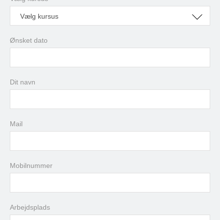
Vælg kursus
Ønsket dato
august
2026
Dit navn
man
tir
ons
tor
fre
lør
søn
27
28
29
30
31
1
2
3
4
5
6
7
8
9
Mail
10
11
12
13
14
15
16
17
18
19
20
21
22
23
24
25
26
27
28
29
30
Mobilnummer
31
1
2
3
4
5
6
Arbejdsplads
i dag
slet
luk