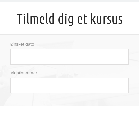
Tilmeld dig et kursus
Ønsket dato
august
2026
Mobilnummer
man
tir
ons
tor
fre
lør
søn
27
28
29
30
31
1
2
3
4
5
6
7
8
9
10
11
12
13
14
15
16
17
18
19
20
21
22
23
24
25
26
27
28
29
30
31
1
2
3
4
5
6