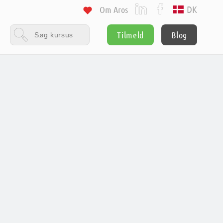
DK
Om Aros
Tilmeld
Blog