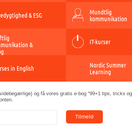
Mundtlig
edygtighed & ESG
kommunikation
ftlig
IT-kurser
munikation &
og
Nordic Summer
rses in English
Learning
idebegærlige) og få vores gratis e-bog "99+1 tips, tricks og
onten.