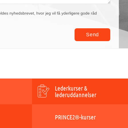
eldes nyhedsbrevet, hvor jeg vil få yderligere gode råd
Lederkurser &
lederuddannelser
PRINCE2®-kurser