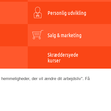
Personlig udvikling
Salg & marketing
Skræddersyede
kurser
 hemmeligheder, der vil ændre dit arbejdsliv". Få