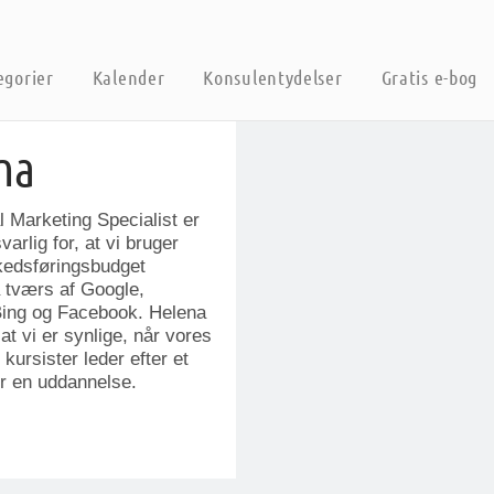
egorier
Kalender
Konsulentydelser
Gratis e-bog
na
l Marketing Specialist er
arlig for, at vi bruger
edsføringsbudget
å tværs af Google,
Bing og Facebook. Helena
 at vi er synlige, når vores
ursister leder efter et
er en uddannelse.