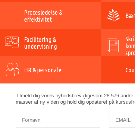
Procesledelse &
Bær
effektivitet
Skri
Facilitering &
kom
undervisning
spr
HR & personale
Cou
Tilmeld dig vores nyhedsbrev (ligesom 28.576 andre v
masser af ny viden og hold dig opdateret på kursusfr