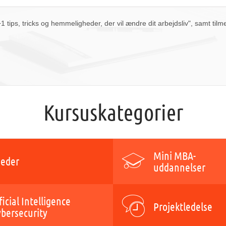
i dag
slet
luk
tips, tricks og hemmeligheder, der vil ændre dit arbejdsliv", samt tilm
Kursuskategorier
Mini MBA-
eder
uddannelser
ficial Intelligence
Projektledelse
ybersecurity