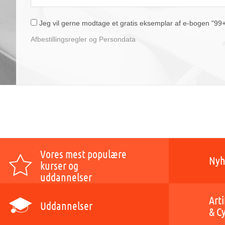
Jeg vil gerne modtage et gratis eksemplar af e-bogen "99+1 
Afbestillingsregler og Persondata
Vores mest populære
Nyh
kurser og
uddannelser
Arti
Uddannelser
& C