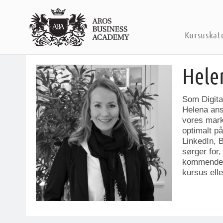
Kursuskat
Hele
Som Digita
Helena ansv
vores mark
optimalt p
LinkedIn, 
sørger for,
kommende k
kursus ell