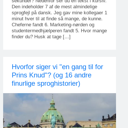
sekunder? Nedenfor ser du en tekst i kursiv.
Den indeholder 7 af de mest almindelige
sprogfejl på dansk. Jeg gav mine kollegaer 1
minut hver til at finde så mange, de kunne.
Cheferne fandt 6. Marketing-nørden og
studentermedhjælperen fandt 5. Hvor mange
finder du? Husk at tage […]
Hvorfor siger vi "en gang til for
Prins Knud"? (og 16 andre
finurlige sproghistorier)