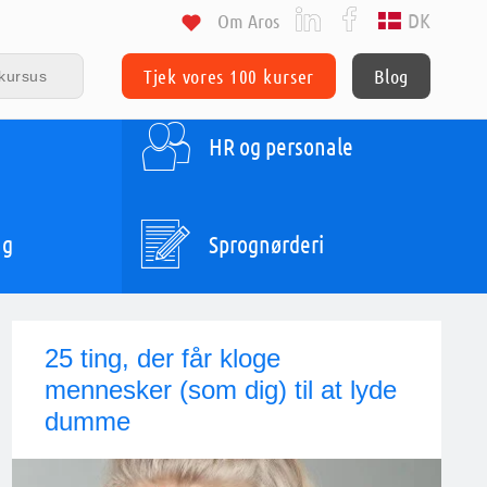
DK
Om Aros
Tjek vores 100 kurser
Blog
HR og personale
ng
Sprognørderi
25 ting, der får kloge
mennesker (som dig) til at lyde
dumme