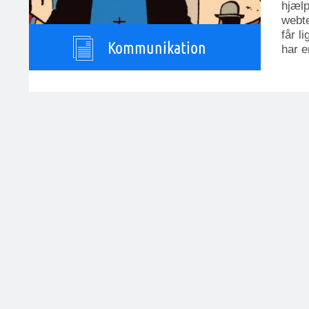
hjælp
webte
får l
Kommunikation
har e