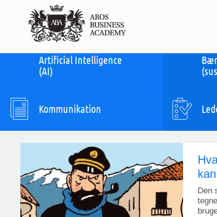
Artificial Intelligence
Bær
(AI)
(sus
Kommunikation
Led
Hva
kan
Den 
tegne
bruge