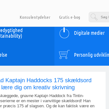
Konsulentydelser
Gratis e-bog
edygtighed
Digitale medier
tainability)
else
Personlig udvikli
d Kaptajn Haddocks 175 skældsord
 lære dig om kreativ skrivning
skæggede, gnavne Kaptajn Haddock fra Tintin-
serierne er en mester i vanvittige skældsord! Han
r præcis 175 af slagsen. Og de kan faktisk være en