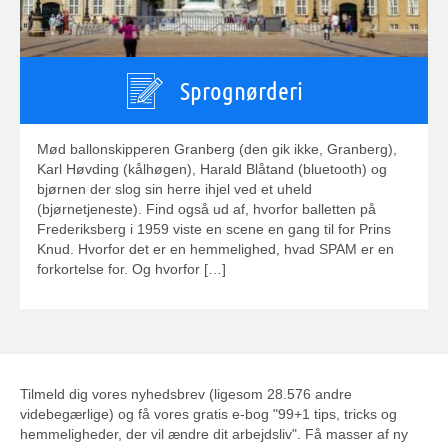
Sprognørderi
Mød ballonskipperen Granberg (den gik ikke, Granberg),
Karl Høvding (kålhøgen), Harald Blåtand (bluetooth) og
bjørnen der slog sin herre ihjel ved et uheld
(bjørnetjeneste). Find også ud af, hvorfor balletten på
Frederiksberg i 1959 viste en scene en gang til for Prins
Knud. Hvorfor det er en hemmelighed, hvad SPAM er en
forkortelse for. Og hvorfor […]
Tilmeld dig vores nyhedsbrev (ligesom 28.576 andre
videbegærlige) og få vores gratis e-bog "99+1 tips, tricks og
hemmeligheder, der vil ændre dit arbejdsliv". Få masser af ny