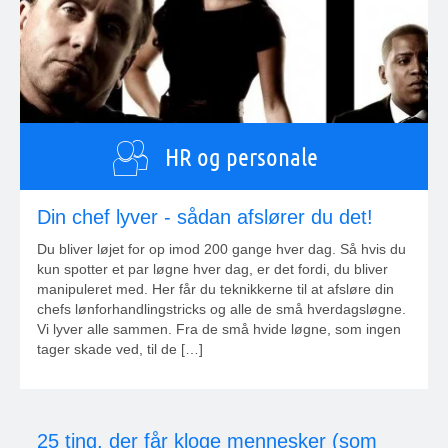
HR og personale
Din chef lyver - sådan afslører du det!
Du bliver løjet for op imod 200 gange hver dag. Så hvis du
kun spotter et par løgne hver dag, er det fordi, du bliver
manipuleret med. Her får du teknikkerne til at afsløre din
chefs lønforhandlingstricks og alle de små hverdagsløgne.
Vi lyver alle sammen. Fra de små hvide løgne, som ingen
tager skade ved, til de […]
25 ting, der får kloge mennesker (som