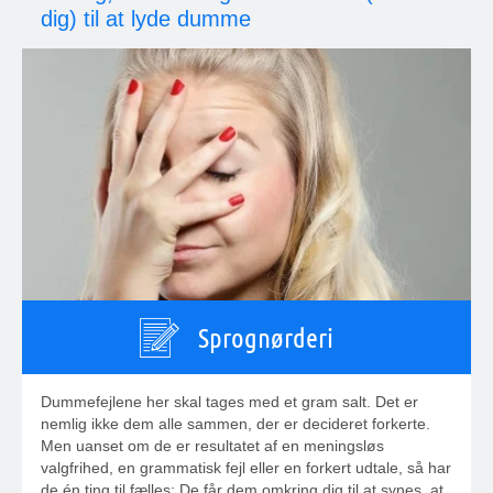
dig) til at lyde dumme
Sprognørderi
Dummefejlene her skal tages med et gram salt. Det er
nemlig ikke dem alle sammen, der er decideret forkerte.
Men uanset om de er resultatet af en meningsløs
valgfrihed, en grammatisk fejl eller en forkert udtale, så har
de én ting til fælles: De får dem omkring dig til at synes, at