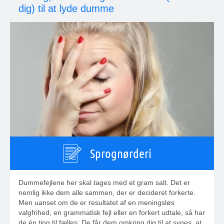
dig) til at lyde dumme
Sprognørderi
Dummefejlene her skal tages med et gram salt. Det er
nemlig ikke dem alle sammen, der er decideret forkerte.
Men uanset om de er resultatet af en meningsløs
valgfrihed, en grammatisk fejl eller en forkert udtale, så har
de én ting til fælles: De får dem omkring dig til at synes, at