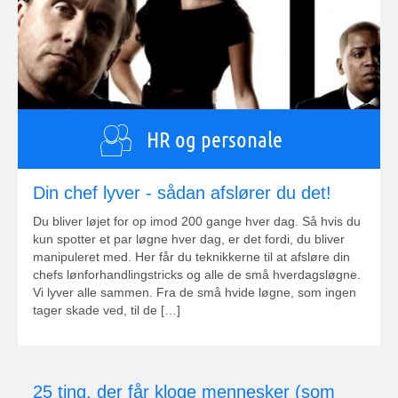
HR og personale
Din chef lyver - sådan afslører du det!
Du bliver løjet for op imod 200 gange hver dag. Så hvis du
kun spotter et par løgne hver dag, er det fordi, du bliver
manipuleret med. Her får du teknikkerne til at afsløre din
chefs lønforhandlingstricks og alle de små hverdagsløgne.
Vi lyver alle sammen. Fra de små hvide løgne, som ingen
tager skade ved, til de […]
25 ting, der får kloge mennesker (som