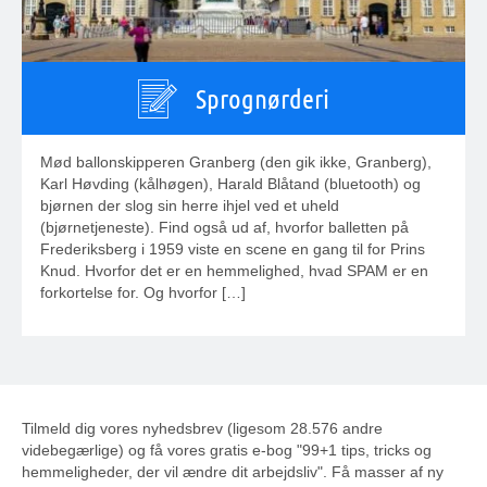
Sprognørderi
Mød ballonskipperen Granberg (den gik ikke, Granberg),
Karl Høvding (kålhøgen), Harald Blåtand (bluetooth) og
bjørnen der slog sin herre ihjel ved et uheld
(bjørnetjeneste). Find også ud af, hvorfor balletten på
Frederiksberg i 1959 viste en scene en gang til for Prins
Knud. Hvorfor det er en hemmelighed, hvad SPAM er en
forkortelse for. Og hvorfor […]
Tilmeld dig vores nyhedsbrev (ligesom 28.576 andre
videbegærlige) og få vores gratis e-bog "99+1 tips, tricks og
hemmeligheder, der vil ændre dit arbejdsliv". Få masser af ny