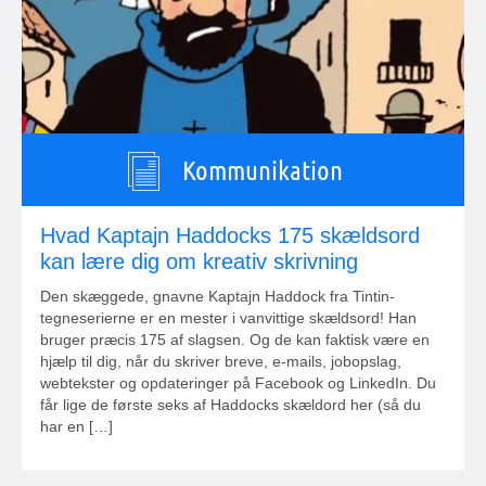
Kommunikation
Hvad Kaptajn Haddocks 175 skældsord
kan lære dig om kreativ skrivning
Den skæggede, gnavne Kaptajn Haddock fra Tintin-
tegneserierne er en mester i vanvittige skældsord! Han
bruger præcis 175 af slagsen. Og de kan faktisk være en
hjælp til dig, når du skriver breve, e-mails, jobopslag,
webtekster og opdateringer på Facebook og LinkedIn. Du
får lige de første seks af Haddocks skældord her (så du
har en […]