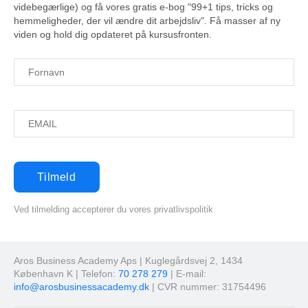
videbegærlige) og få vores gratis e-bog "99+1 tips, tricks og
hemmeligheder, der vil ændre dit arbejdsliv". Få masser af ny
viden og hold dig opdateret på kursusfronten.
Ved tilmelding accepterer du vores privatlivspolitik
Aros Business Academy Aps | Kuglegårdsvej 2, 1434
København K | Telefon:
70 278 279
| E-mail:
info@arosbusinessacademy.dk
| CVR nummer: 31754496