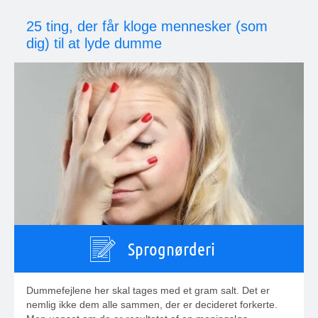
25 ting, der får kloge mennesker (som
dig) til at lyde dumme
Sprognørderi
Dummefejlene her skal tages med et gram salt. Det er
nemlig ikke dem alle sammen, der er decideret forkerte.