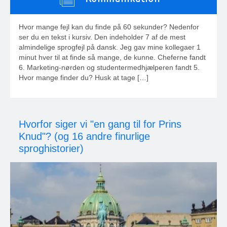
Hvor mange fejl kan du finde på 60 sekunder? Nedenfor
ser du en tekst i kursiv. Den indeholder 7 af de mest
almindelige sprogfejl på dansk. Jeg gav mine kollegaer 1
minut hver til at finde så mange, de kunne. Cheferne fandt
6. Marketing-nørden og studentermedhjælperen fandt 5.
Hvor mange finder du? Husk at tage […]
Hvorfor siger vi "en gang til for Prins
Knud"? (og 16 andre finurlige
sproghistorier)