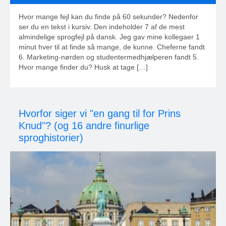
Hvor mange fejl kan du finde på 60 sekunder? Nedenfor
ser du en tekst i kursiv. Den indeholder 7 af de mest
almindelige sprogfejl på dansk. Jeg gav mine kollegaer 1
minut hver til at finde så mange, de kunne. Cheferne fandt
6. Marketing-nørden og studentermedhjælperen fandt 5.
Hvor mange finder du? Husk at tage […]
Hvorfor siger vi "en gang til for Prins
Knud"? (og 16 andre finurlige
sproghistorier)