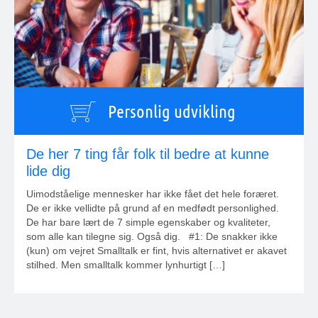
Personlig udvikling
De her 7 ting får folk til bedre at kunne
lide dig
Uimodståelige mennesker har ikke fået det hele foræret.
De er ikke vellidte på grund af en medfødt personlighed.
De har bare lært de 7 simple egenskaber og kvaliteter,
som alle kan tilegne sig. Også dig. #1: De snakker ikke
(kun) om vejret Smalltalk er fint, hvis alternativet er akavet
stilhed. Men smalltalk kommer lynhurtigt […]