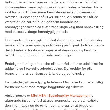
Virksomheder bliver presset hårdere end nogensinde for at
implementere bæredygtig praksis i den moderne verden. Dette
skyldes, at folk bliver mere bevidste om miljøproblemer og
hvordan virksomheder påvirker miljøet. Virksomheder får de
værktøjer, de har brug for, gennem uddannelse i
bæredygtighedsledelse til at træffe kloge valg med hensyn til og
med succes vedtage bæredygtig praksis.
Uddannelse i bæredygtighedsledelse er afgørende for alle, der
ønsker at have en gavnlig indvirkning på miljøet. Folk kan bruge
det til bedre at forstå virkningerne af deres valg og beslutte,
hvordan de efterlader et mindre miljøaftryk.
Endelig er der ingen branche eller område, der er udelukket fra
uddannelse i bæredygtighedsledelse. Det gælder for alle
brancher, herunder transport, landbrug og teknologi.
Det betyder, at bæredygtig ledelsesuddannelse kan være nyttig
for mennesker med mange baggrunde og erhverv.
Afslutningsvis er
Mini MBA i Sustainability Management
et
afgørende instrument til at give mennesker og organisationer
den information og de evner, de har brug for at bygge en