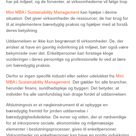
har på miljøet, og de forventer, at virksomhederne vil følge trop.
Mini MBA i Sustainability Management
kan hjælpe i denne
situation. Det giver virksomheder de ressourcer, de har brug for
til at implementere bæredygtig praksis og hjælper med at forstå
deres betydning.
Uddannelsen er ikke kun begrænset til virksomheder. De, der
ønsker at have en gavnlig indvirkning på miljøet, bør også være
bekymrede over det. Enkeltpersoner kan foretage kloge
vurderinger i deres personlige og professionelle liv ved at lære
om bæredygtig praksis.
Derfor er ingen specifik industri eller sektor udelukket fra
Mini
MBA i Sustainability Management
. Det gælder for alle brancher,
herunder finans, sundhedspleje og byggeri. Det betyder, at
individer fra alle samfundslag kan drage fordel af uddannelsen.
Afslutningsvis er et nøgleinstrument til at opbygge en
bæredygtig fremtid for jorden uddannelse i
bæredygtighedsledelse. De evner og viden, der er nødvendige
for at inkorporere sociale, økonomiske og miljømæssige
elementer i beslutningsprocesser, gives til enkeltpersoner.
Virksomheder og enkeltpersoner kan have en positiv indvirkning