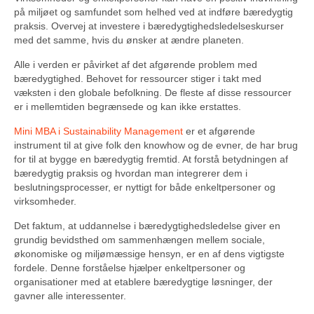
på miljøet og samfundet som helhed ved at indføre bæredygtig
praksis. Overvej at investere i bæredygtighedsledelseskurser
med det samme, hvis du ønsker at ændre planeten.
Alle i verden er påvirket af det afgørende problem med
bæredygtighed. Behovet for ressourcer stiger i takt med
væksten i den globale befolkning. De fleste af disse ressourcer
er i mellemtiden begrænsede og kan ikke erstattes.
Mini MBA i Sustainability Management
er et afgørende
instrument til at give folk den knowhow og de evner, de har brug
for til at bygge en bæredygtig fremtid. At forstå betydningen af ​​
bæredygtig praksis og hvordan man integrerer dem i
beslutningsprocesser, er nyttigt for både enkeltpersoner og
virksomheder.
Det faktum, at uddannelse i bæredygtighedsledelse giver en
grundig bevidsthed om sammenhængen mellem sociale,
økonomiske og miljømæssige hensyn, er en af ​​dens vigtigste
fordele. Denne forståelse hjælper enkeltpersoner og
organisationer med at etablere bæredygtige løsninger, der
gavner alle interessenter.