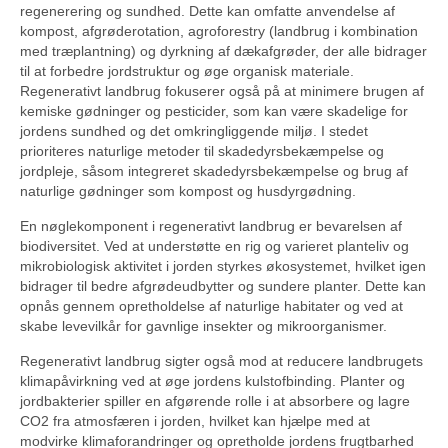
regenerering og sundhed. Dette kan omfatte anvendelse af
kompost, afgrøderotation, agroforestry (landbrug i kombination
med træplantning) og dyrkning af dækafgrøder, der alle bidrager
til at forbedre jordstruktur og øge organisk materiale.
Regenerativt landbrug fokuserer også på at minimere brugen af ​​
kemiske gødninger og pesticider, som kan være skadelige for
jordens sundhed og det omkringliggende miljø. I stedet
prioriteres naturlige metoder til skadedyrsbekæmpelse og
jordpleje, såsom integreret skadedyrsbekæmpelse og brug af
naturlige gødninger som kompost og husdyrgødning.
En nøglekomponent i regenerativt landbrug er bevarelsen af ​​
biodiversitet. Ved at understøtte en rig og varieret planteliv og
mikrobiologisk aktivitet i jorden styrkes økosystemet, hvilket igen
bidrager til bedre afgrødeudbytter og sundere planter. Dette kan
opnås gennem opretholdelse af naturlige habitater og ved at
skabe levevilkår for gavnlige insekter og mikroorganismer.
Regenerativt landbrug sigter også mod at reducere landbrugets
klimapåvirkning ved at øge jordens kulstofbinding. Planter og
jordbakterier spiller en afgørende rolle i at absorbere og lagre
CO2 fra atmosfæren i jorden, hvilket kan hjælpe med at
modvirke klimaforandringer og opretholde jordens frugtbarhed