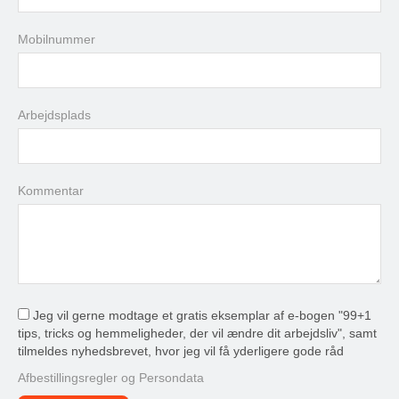
17
18
19
20
21
22
23
24
25
26
27
28
29
30
Mobilnummer
31
1
2
3
4
5
6
Arbejdsplads
i dag
slet
luk
Kommentar
Jeg vil gerne modtage et gratis eksemplar af e-bogen "99+1
tips, tricks og hemmeligheder, der vil ændre dit arbejdsliv", samt
tilmeldes nyhedsbrevet, hvor jeg vil få yderligere gode råd
Afbestillingsregler og Persondata