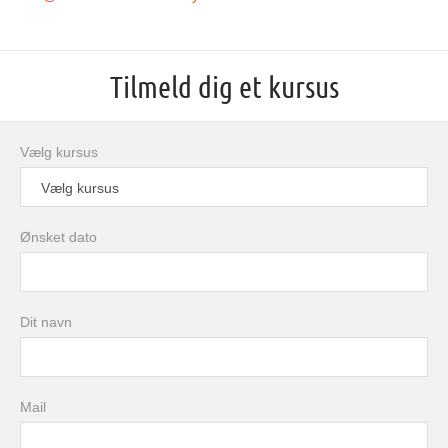
Tilmeld dig et kursus
Vælg kursus
Vælg kursus
Ønsket dato
august
2026
Dit navn
man
tir
ons
tor
fre
lør
søn
27
28
29
30
31
1
2
3
4
5
6
7
8
9
Mail
10
11
12
13
14
15
16