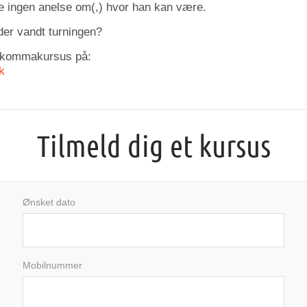
 ingen anelse om(,) hvor han kan være.
der vandt turningen?
 kommakursus på:
k
Tilmeld dig et kursus
Ønsket dato
august
2026
Mobilnummer
man
tir
ons
tor
fre
lør
søn
27
28
29
30
31
1
2