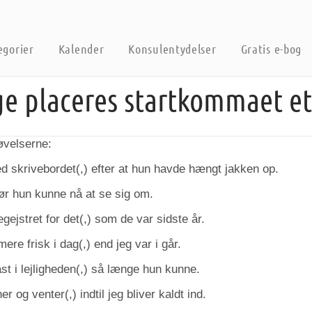
egorier
Kalender
Konsulentydelser
Gratis e-bog
e placeres startkommaet et
øvelserne:
ed skrivebordet(,) efter at hun havde hængt jakken op.
ør hun kunne nå at se sig om.
gejstret for det(,) som de var sidste år.
ere frisk i dag(,) end jeg var i går.
ast i lejligheden(,) så længe hun kunne.
r og venter(,) indtil jeg bliver kaldt ind.