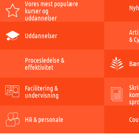
Vores mest populære
Nyh
kurser og
uddannelser
Arti
Uddannelser
& C
Procesledelse &
Bær
effektivitet
Skri
Facilitering &
kom
undervisning
spr
HR & personale
Cou