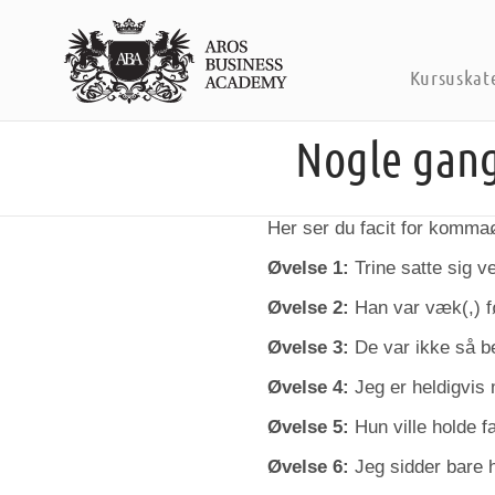
Kursuskat
Nogle gang
Her ser du facit for komma
Øvelse 1:
Trine satte sig v
Øvelse 2:
Han var væk(,) f
Øvelse 3:
De var ikke så be
Øvelse 4:
Jeg er heldigvis m
Øvelse 5:
Hun ville holde f
Øvelse 6:
Jeg sidder bare he