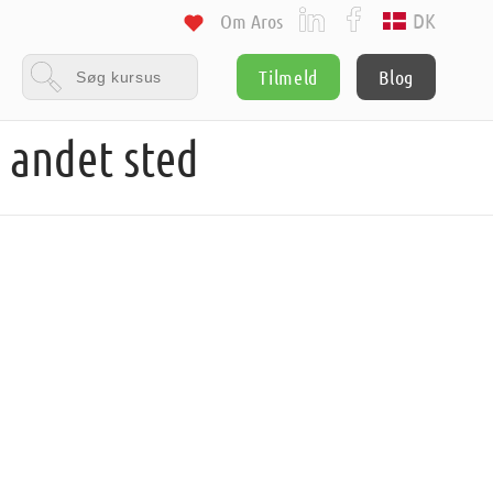
DK
Om Aros
Tilmeld
Blog
 andet sted