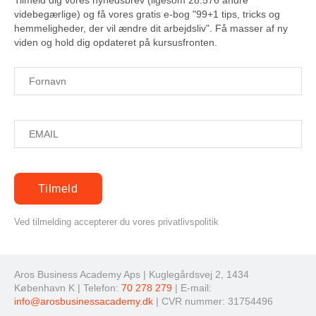
Tilmeld dig vores nyhedsbrev (ligesom 28.576 andre
videbegærlige) og få vores gratis e-bog "99+1 tips, tricks og
hemmeligheder, der vil ændre dit arbejdsliv". Få masser af ny
viden og hold dig opdateret på kursusfronten.
Ved tilmelding accepterer du vores privatlivspolitik
Aros Business Academy Aps | Kuglegårdsvej 2, 1434
København K | Telefon:
70 278 279
| E-mail:
info@arosbusinessacademy.dk
| CVR nummer: 31754496