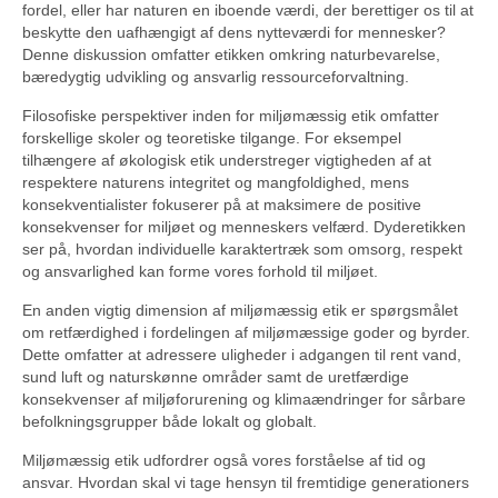
fordel, eller har naturen en iboende værdi, der berettiger os til at
beskytte den uafhængigt af dens nytteværdi for mennesker?
Denne diskussion omfatter etikken omkring naturbevarelse,
bæredygtig udvikling og ansvarlig ressourceforvaltning.
Filosofiske perspektiver inden for miljømæssig etik omfatter
forskellige skoler og teoretiske tilgange. For eksempel
tilhængere af økologisk etik understreger vigtigheden af at
respektere naturens integritet og mangfoldighed, mens
konsekventialister fokuserer på at maksimere de positive
konsekvenser for miljøet og menneskers velfærd. Dyderetikken
ser på, hvordan individuelle karaktertræk som omsorg, respekt
og ansvarlighed kan forme vores forhold til miljøet.
En anden vigtig dimension af miljømæssig etik er spørgsmålet
om retfærdighed i fordelingen af miljømæssige goder og byrder.
Dette omfatter at adressere uligheder i adgangen til rent vand,
sund luft og naturskønne områder samt de uretfærdige
konsekvenser af miljøforurening og klimaændringer for sårbare
befolkningsgrupper både lokalt og globalt.
Miljømæssig etik udfordrer også vores forståelse af tid og
ansvar. Hvordan skal vi tage hensyn til fremtidige generationers