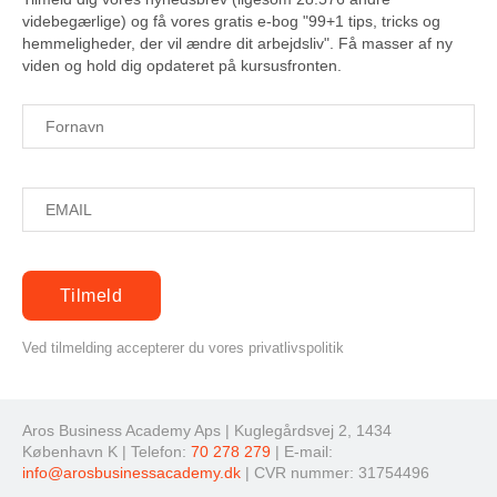
videbegærlige) og få vores gratis e-bog "99+1 tips, tricks og
hemmeligheder, der vil ændre dit arbejdsliv". Få masser af ny
viden og hold dig opdateret på kursusfronten.
Ved tilmelding accepterer du vores privatlivspolitik
Aros Business Academy Aps | Kuglegårdsvej 2, 1434
København K | Telefon:
70 278 279
| E-mail:
info@arosbusinessacademy.dk
| CVR nummer: 31754496