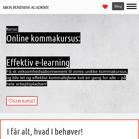
Blog
Kursus:
Online kommakursus:
Effektiv e-learning
Få et virksomhedsabonnement til vores unikke kommakursus,
og bliv let og effektivt kommafejlene kvit en gang for alle – på
hele arbejdspladsen!
GEM KURSET
I får alt, hvad I behøver!