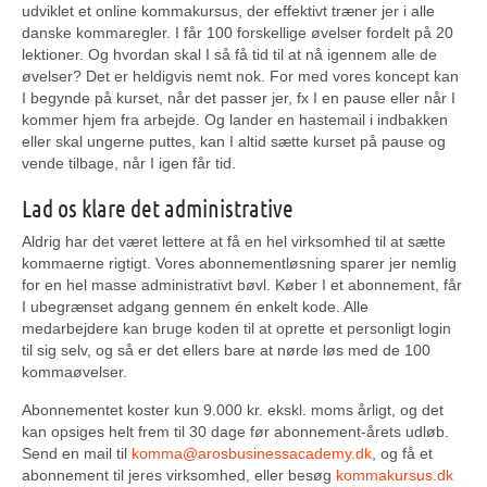
udviklet et online kommakursus, der effektivt træner jer i alle
danske kommaregler. I får 100 forskellige øvelser fordelt på 20
lektioner. Og hvordan skal I så få tid til at nå igennem alle de
øvelser? Det er heldigvis nemt nok. For med vores koncept kan
I begynde på kurset, når det passer jer, fx I en pause eller når I
kommer hjem fra arbejde. Og lander en hastemail i indbakken
eller skal ungerne puttes, kan I altid sætte kurset på pause og
vende tilbage, når I igen får tid.
Lad os klare det administrative
Aldrig har det været lettere at få en hel virksomhed til at sætte
kommaerne rigtigt. Vores abonnementløsning sparer jer nemlig
for en hel masse administrativt bøvl. Køber I et abonnement, får
I ubegrænset adgang gennem én enkelt kode. Alle
medarbejdere kan bruge koden til at oprette et personligt login
til sig selv, og så er det ellers bare at nørde løs med de 100
kommaøvelser.
Abonnementet koster kun 9.000 kr. ekskl. moms årligt, og det
kan opsiges helt frem til 30 dage før abonnement-årets udløb.
Send en mail til
komma@arosbusinessacademy.dk
, og få et
abonnement til jeres virksomhed, eller besøg
kommakursus.dk