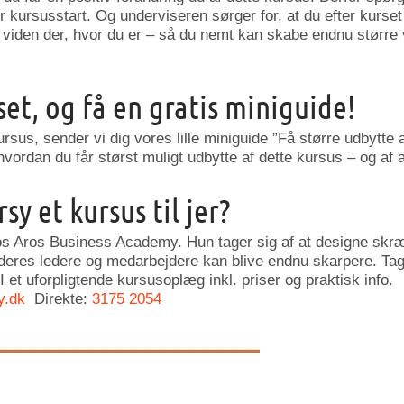
 kursusstart. Og underviseren sørger for, at du efter kurset
iden der, hvor du er – så du nemt kan skabe endnu større væ
set, og få en gratis miniguide!
ursus, sender vi dig vores lille miniguide ”Få større udbytte 
 hvordan du får størst muligt udbytte af dette kursus – og af a
sy et kursus til jer?
os Aros Business Academy. Hun tager sig af at designe skr
deres ledere og medarbejdere kan blive endnu skarpere. Tag 
I et uforpligtende kursusoplæg inkl. priser og praktisk info.
y.dk
Direkte:
3175 2054