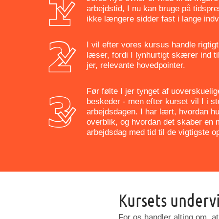
arbejdstid, I nu kan bruge på tidspre
ikke længere sidder fast i lange indv
I vil efter vores kursus handle rigtigt
læser, fordi I lynhurtigt skærer ind ti
jer, relevante hovedpointer.
Før følte I jer tynget af uoverskueli
beskeder - men efter kurset vil I i st
arbejdsdagen. I har lært, hvordan h
overblik, og hvordan det skaber en m
arbejdsdag med tid til de vigtigste o
Kursets underv
For os handler alting om, at