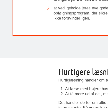
at vedligeholde jeres nye god
opfølgningsprogram, der sikrer,
ikke forsvinder igen.
Hurtigere læsni
Hurtiglæsning handler om t
At læse med højere has
At få mere ud af det, m
Det handler derfor om altid 
interessante. På vores kursu