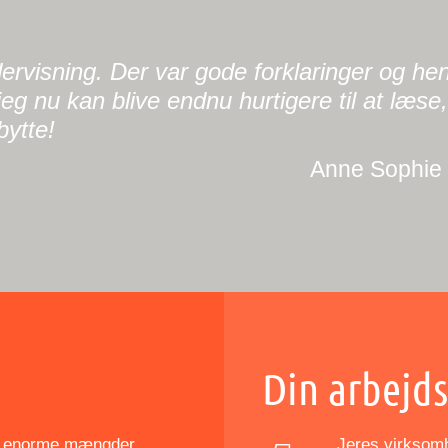
dervisning. Der var gode forklaringer og hen
 jeg nu kan blive endnu hurtigere til at læse
bytte!
Anne Sophie 
Din arbejds
øre enorme mængder
Jeres virksomhe