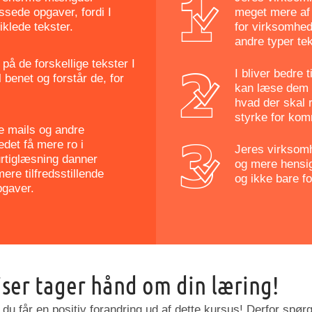
ssede opgaver, fordi I
meget mere af j
iklede tekster.
for virksomhede
andre typer tek
 på de forskellige tekster I
I bliver bedre 
l benet og forstår de, for
kan læse dem b
hvad der skal 
styrke for kom
ge mails og andre
edet få mere ro i
Jeres virksomh
urtiglæsning danner
og mere hensi
ere tilfredsstillende
og ikke bare fo
pgaver.
iser tager hånd om din læring!
 du får en positiv forandring ud af dette kursus! Derfor spørge