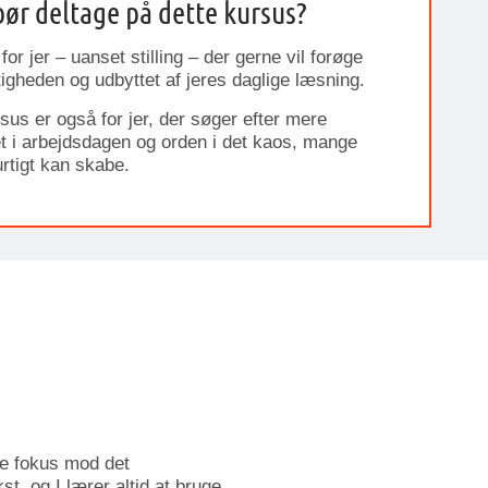
ør deltage på dette kursus?
for jer – uanset stilling – der gerne vil forøge
igheden og udbyttet af jeres daglige læsning.
sus er også for jer, der søger efter mere
tet i arbejdsdagen og orden i det kaos, mange
urtigt kan skabe.
tte fokus mod det
t, og I lærer altid at bruge