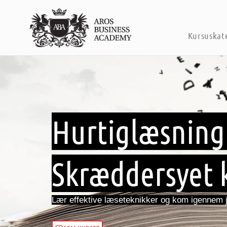
Kursuskat
Hurtiglæsning 
Skræddersyet 
Lær effektive læseteknikker og kom igennem je