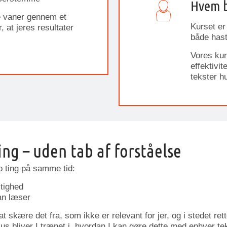
Hvem b
e vaner gennem et
Kurset er 
 at jeres resultater
både hast
Vores kur
effektivi
tekster h
ng – uden tab af forståelse
o ting på samme tid:
tighed
an læser
at skære det fra, som ikke er relevant for jer, og i stedet re
s bliver I trænet i, hvordan I kan gøre dette med enhver teks