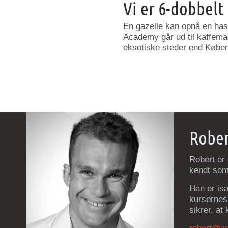
Vi er 6-dobbelt
En gazelle kan opnå en has
Academy går ud til kaffema
eksotiske steder end Københ
Robe
Robert er
kendt som
Han er isæ
kursernes 
sikrer, at