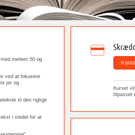
Skrædd
d med mellem 50 og
Konta
ter ved at fokusere
or jer og
Kurset vi
tilpasset
eteknik til den rigtige
tekst i stedet for at
læserstemme”