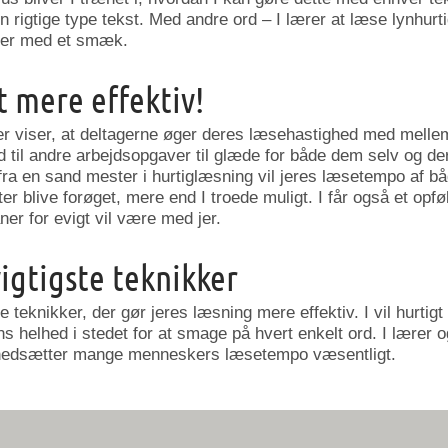
en rigtige type tekst. Med andre ord – I lærer at læse lynhurt
luer med et smæk.
t mere effektiv!
rser viser, at deltagerne øger deres læsehastighed med melle
d til andre arbejdsopgaver til glæde for både dem selv og 
fra en sand mester i hurtiglæsning vil jeres læsetempo af båd
ater blive forøget, mere end I troede muligt. I får også et op
r for evigt vil være med jer.
vigtigste teknikker
ge teknikker, der gør jeres læsning mere effektiv. I vil hurtig
ns helhed i stedet for at smage på hvert enkelt ord. I lærer og
nedsætter mange menneskers læsetempo væsentligt.