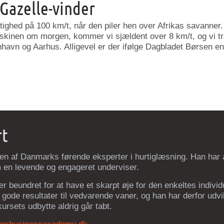
 Gazelle-vinder
tighed på 100 km/t, når den piler hen over Afrikas savanner
skinen om morgen, kommer vi sjældent over 8 km/t, og vi t
avn og Aarhus. Alligevel er der ifølge Dagbladet Børsen en
rt
 en af Danmarks førende eksperter i hurtiglæsning. Han har 
 en levende og engageret underviser.
r beundret for at have et skarpt øje for den enkeltes individu
gode resultater til vedvarende vaner, og han har derfor udv
 kursets udbytte aldrig går tabt.