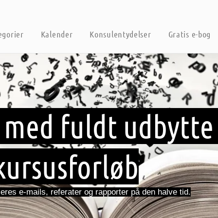
egorier
Kalender
Konsulentydelser
Gratis e-bog
med fuldt udbytte 
kursusforløb
res e-mails, referater og rapporter på den halve tid.