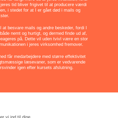
eres tid bliver frigivet til at producere værdi
n, i stedet for at I er gået død i mails og
ster.
til at besvare mails og andre beskeder, fordi I
åde nemt og hurtigt, og dermed finde ud af,
reageres på. Dette vil uden tvivl være en stor
munikationen i jeres virksomhed fremover.
ed får medarbejdere med større effektivitet
gtsmæssige læsevaner, som er vedvarende
rsvinder igen efter kursets afslutning.
r vi ind til dine