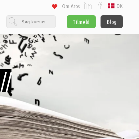
DK
Om Aros
Tilmeld
Blog
//