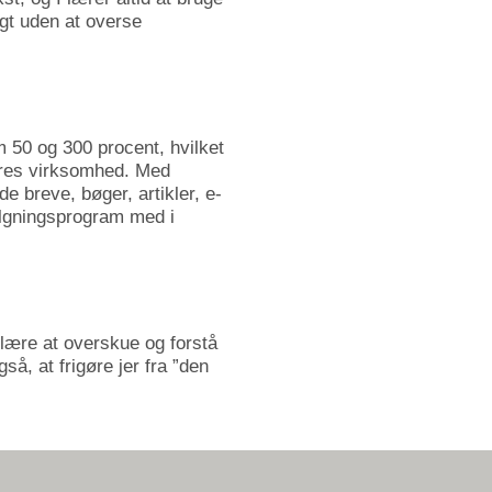
igt uden at overse
m 50 og 300 procent, hvilket
deres virksomhed. Med
e breve, bøger, artikler, e-
følgningsprogram med i
t lære at overskue og forstå
så, at frigøre jer fra ”den