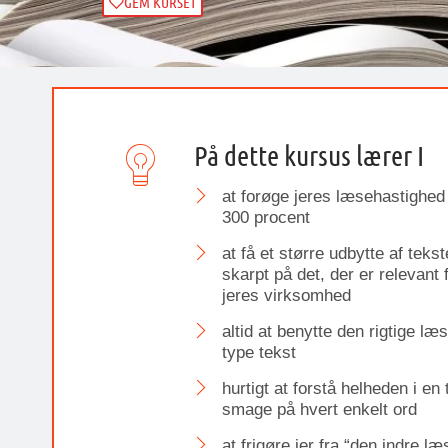
GEM KURSET
På dette kursus lærer I
at forøge jeres læsehastighe
300 procent
at få et større udbytte af teks
skarpt på det, der er relevant f
jeres virksomhed
altid at benytte den rigtige læs
type tekst
hurtigt at forstå helheden i en 
smage på hvert enkelt ord
at frigøre jer fra “den indre 