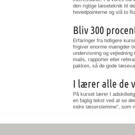
den rigtige læseteknik til d
hovedpointerne og slå to f
Bliv 300 procen
Erfaringer fra tidligere ku
frigiver enorme mængder ti
undervisning og vejledning 
mails, rapporter eller refer
pakken, så de gode læsevane
I lærer alle de 
På kurset lærer I adskilleli
en faglig tekst ved at se de
indre læserstemme”, som 