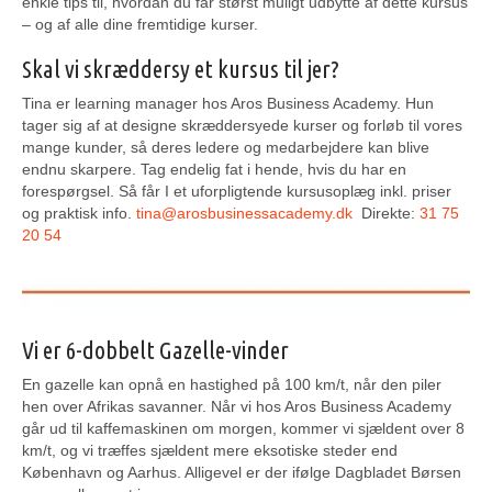
enkle tips til, hvordan du får størst muligt udbytte af dette kursus
– og af alle dine fremtidige kurser.
Skal vi skræddersy et kursus til jer?
Tina er learning manager hos Aros Business Academy. Hun
tager sig af at designe skræddersyede kurser og forløb til vores
mange kunder, så deres ledere og medarbejdere kan blive
endnu skarpere. Tag endelig fat i hende, hvis du har en
forespørgsel. Så får I et uforpligtende kursusoplæg inkl. priser
og praktisk info.
tina@arosbusinessacademy.dk
Direkte:
31 75
20 54
Vi er 6-dobbelt Gazelle-vinder
En gazelle kan opnå en hastighed på 100 km/t, når den piler
hen over Afrikas savanner. Når vi hos Aros Business Academy
går ud til kaffemaskinen om morgen, kommer vi sjældent over 8
km/t, og vi træffes sjældent mere eksotiske steder end
København og Aarhus. Alligevel er der ifølge Dagbladet Børsen