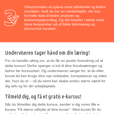
Virksomheden vil opleve mere effektivitet og bedre
resultater, fordi de har en medarbejder, der kan
formidle data til bedre analyser og
beslutningsgrundlag. Og det betyder i sidste ende
store besparelser på af både tidsmæssig og
økonomisk karakter.
Underviseren tager hånd om din læring!
For os handler alting om, at du får en positiv forandring ud af
dette kursus! Derfor spørger vi ind til dine forudsætninger og
behov før kursusstart. Og underviseren sørger for, at du efter
kurset let kan bruge dine nye redskaber, kompetencer og viden
der, hvor du er – så du nemt kan skabe endnu større værdi for
dig selv og for din arbejdsplads.
Tilmeld dig, og få et gratis e-kursus!
Når du tilmelder dig dette kursus, sender vi dig vores lille e-
kursus ”Få større udbytte af dine kurser”. Med kurset får du