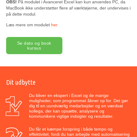
OBS!
På modulet i Avanceret Excel kan kun anvendes PC, da
MacBook ikke understøtter flere af værktøjerne, der undervises i
på dette modul.
Læs mere om modulet
her
.
Se dato og book
kursus
Dit udbytte
Du bliver en ekspert i Excel og de mange
muligheder, som programmet åbner op for. Det gør
dig til en uundværlig medarbejder og en værdsat
kollega, der kan opsætte, analysere og
kommunikere vigtige indsigter og resultater.
Du får et kæmpe forspring i både tempo og
effektivitet, fordi du kan arbejde med automatisering