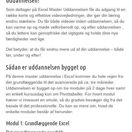
uddannelsen!
Som deltager på Excel Master Uddannelsen får du adgang til en
række korte og effektive videovejledninger, der gør din læring
endnu stærkere. Du får både videoer inden uddannelsen, så du
kan varme op og møde velforberedt op, og efter uddannelsen ,
så du lettere kan genopfriske det vigtigste og holde dine nye
færdigheder ved lige.
Det betyder, at du får endnu mere ud af din uddannelse – både
før, under og efter!
Sådan er uddannelsen bygget op
På denne master uddannelse i Excel kommer du hele vejen fra
det grundlæggende til det avancerede på ca. tre måneder.
Uddannelsen er bygget op om tre moduler på 2 dage hver samt
en enkelt kursusdag kun om Pivottabeller. For hvert modul
hæver vi niveauet en smule, så du gradvis bevæger dig fra det
basale til det professionelle. Du kan se mere om, hvad de
enkelte moduler består af herunder:
Modul 1: Grundlæggende Excel