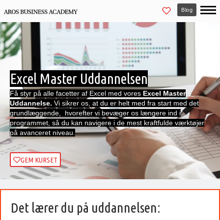
Blog
Excel Master Uddannelsen
Få styr på alle facetter af Excel med vores
Excel Master
Uddannelse.
Vi sikrer os, at du er helt med fra start med det
grundlæggende, hvorefter vi bevæger os længere ind i
programmet, så du kan navigere i de mest kraftfulde værktøjer
på avanceret niveau.
GEM KURSET
Det lærer du på uddannelsen: