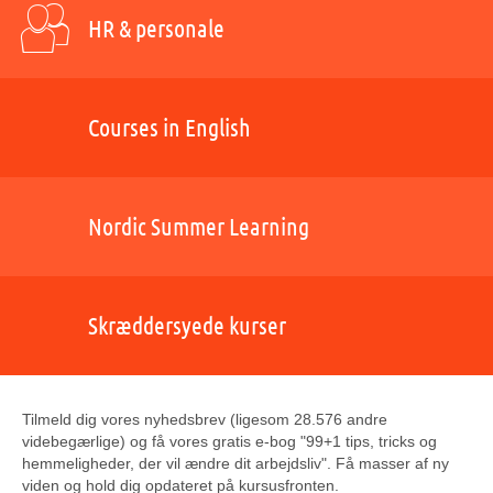
HR & personale
Courses in English
Nordic Summer Learning
Skræddersyede kurser
Tilmeld dig vores nyhedsbrev (ligesom 28.576 andre
videbegærlige) og få vores gratis e-bog "99+1 tips, tricks og
hemmeligheder, der vil ændre dit arbejdsliv". Få masser af ny
viden og hold dig opdateret på kursusfronten.