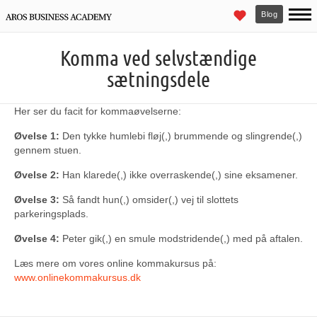
Blog
Komma ved selvstændige
sætningsdele
Her ser du facit for kommaøvelserne:
Øvelse 1:
Den tykke humlebi fløj(,) brummende og slingrende(,)
gennem stuen.
Øvelse 2:
Han klarede(,) ikke overraskende(,) sine eksamener.
Øvelse 3:
Så fandt hun(,) omsider(,) vej til slottets
parkeringsplads.
Øvelse 4:
Peter gik(,) en smule modstridende(,) med på aftalen.
Læs mere om vores online kommakursus på:
www.onlinekommakursus.dk