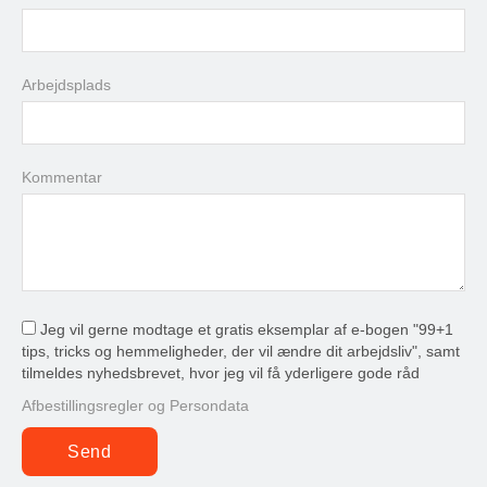
31
1
2
3
4
5
6
Arbejdsplads
i dag
slet
luk
Kommentar
Jeg vil gerne modtage et gratis eksemplar af e-bogen "99+1
tips, tricks og hemmeligheder, der vil ændre dit arbejdsliv", samt
tilmeldes nyhedsbrevet, hvor jeg vil få yderligere gode råd
Afbestillingsregler og Persondata