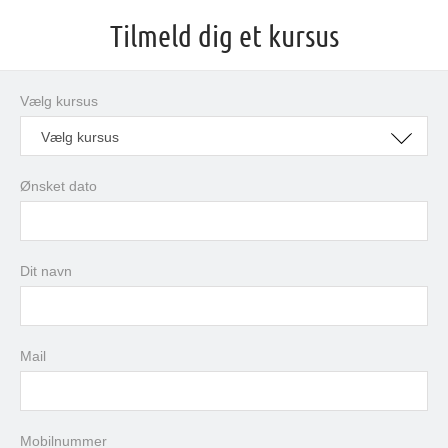
Tilmeld dig et kursus
Vælg kursus
Vælg kursus
Ønsket dato
august
2026
Dit navn
man
tir
ons
tor
fre
lør
søn
27
28
29
30
31
1
2
3
4
5
6
7
8
9
Mail
10
11
12
13
14
15
16
17
18
19
20
21
22
23
24
25
26
27
28
29
30
Mobilnummer