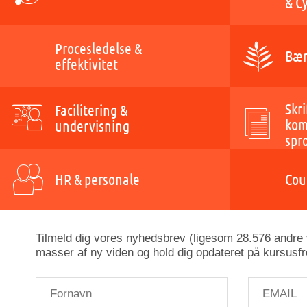
& C
Procesledelse &
Bær
effektivitet
Skri
Facilitering &
kom
undervisning
spr
HR & personale
Cou
Tilmeld dig vores nyhedsbrev (ligesom 28.576 andre v
masser af ny viden og hold dig opdateret på kursusfr