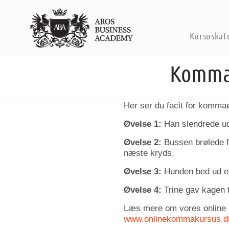
Kursuskat
Komma 
Her ser du facit for komma
Øvelse 1:
Han slendrede ud
Øvelse 2:
Bussen brølede f
næste kryds.
Øvelse 3:
Hunden bed ud ef
Øvelse 4:
Trine gav kagen t
Læs mere om vores online
www.onlinekommakursus.d