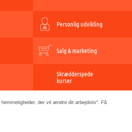
Personlig udvikling
Salg & marketing
Skræddersyede
kurser
 hemmeligheder, der vil ændre dit arbejdsliv". Få