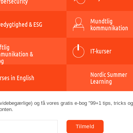
ybersecurity
Mundtlig
edygtighed & ESG
kommunikation
ftlig
IT-kurser
munikation &
og
Nordic Summer
rses in English
Learning
idebegærlige) og få vores gratis e-bog "99+1 tips, tricks og
onten.