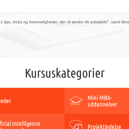
31
1
2
3
4
5
6
i dag
slet
luk
tips, tricks og hemmeligheder, der vil ændre dit arbejdsliv", samt tilm
Kursuskategorier
Mini MBA-
eder
uddannelser
ficial Intelligence
Projektledelse