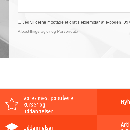
Jeg vil gerne modtage et gratis eksemplar af e-bogen "99+1 
Afbestillingsregler og Persondata
Vores mest populære
Nyh
kurser og
uddannelser
Arti
Uddannelser