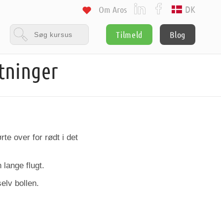
DK
Om Aros
Tilmeld
Blog
tninger
e over for rødt i det
lange flugt.
elv bollen.