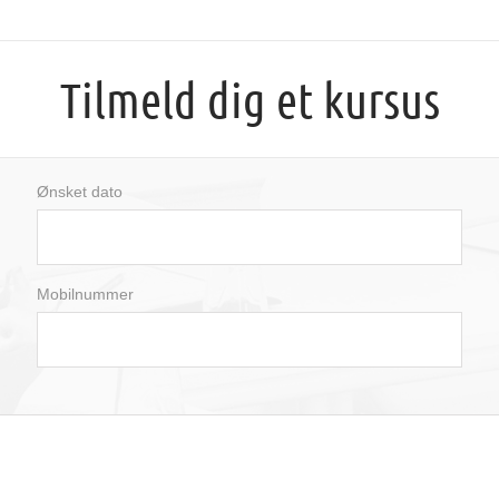
Tilmeld dig et kursus
Ønsket dato
august
2026
Mobilnummer
man
tir
ons
tor
fre
lør
søn
27
28
29
30
31
1
2
3
4
5
6
7
8
9
10
11
12
13
14
15
16
17
18
19
20
21
22
23
24
25
26
27
28
29
30