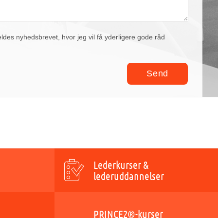
eldes nyhedsbrevet, hvor jeg vil få yderligere gode råd
Lederkurser &
lederuddannelser
PRINCE2®-kurser