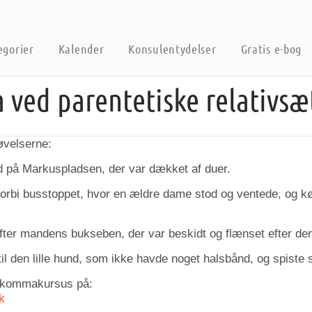
egorier
Kalender
Konsulentydelser
Gratis e-bog
ved parentetiske relativsæ
øvelserne:
 på Markuspladsen, der var dækket af duer.
orbi busstoppet, hvor en ældre dame stod og ventede, og kørt
ter mandens bukseben, der var beskidt og flænset efter den 
il den lille hund, som ikke havde noget halsbånd, og spiste s
 kommakursus på:
k