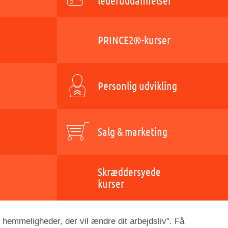
lederuddannelser
PRINCE2®-kurser
Personlig udvikling
Salg & marketing
Skræddersyede
kurser
 hemmeligheder, der vil ændre dit arbejdsliv". Få