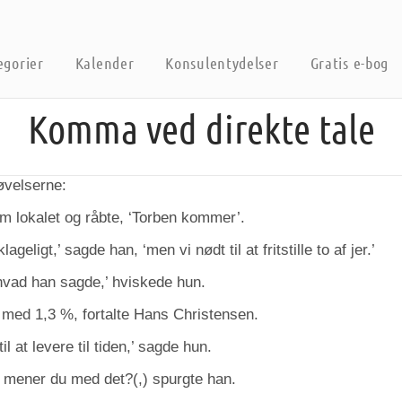
egorier
Kalender
Konsulentydelser
Gratis e-bog
Komma ved direkte tale
øvelserne:
 lokalet og råbte, ‘Torben kommer’.
geligt,’ sagde han, ‘men vi nødt til at fritstille to af jer.’
hvad han sagde,’ hviskede hun.
 med 1,3 %, fortalte Hans Christensen.
l at levere til tiden,’ sagde hun.
 mener du med det?(,) spurgte han.