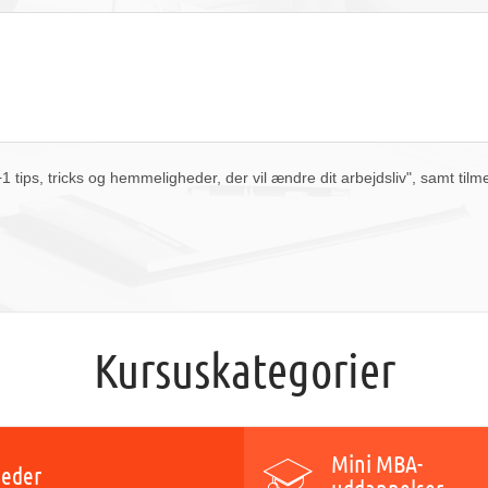
10
11
12
13
14
15
16
17
18
19
20
21
22
23
24
25
26
27
28
29
30
31
1
2
3
4
5
6
i dag
slet
luk
tips, tricks og hemmeligheder, der vil ændre dit arbejdsliv", samt tilm
Kursuskategorier
Mini MBA-
eder