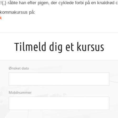
,) råbte han efter pigen, der cyklede forbi på en knaldrød c
 kommakursus på:
k
Tilmeld dig et kursus
Ønsket dato
august
2026
Mobilnummer
man
tir
ons
tor
fre
lør
søn
27
28
29
30
31
1
2
3
4
5
6
7
8
9