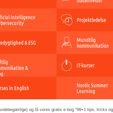
uddannelser
ficial Intelligence
Projektledelse
ybersecurity
Mundtlig
edygtighed & ESG
kommunikation
ftlig
IT-kurser
munikation &
og
Nordic Summer
rses in English
Learning
idebegærlige) og få vores gratis e-bog "99+1 tips, tricks og