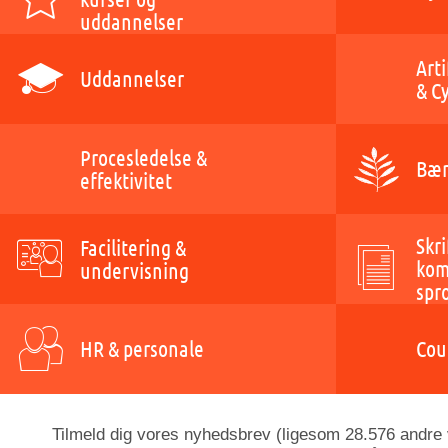
uddannelser
Arti
Uddannelser
& C
Procesledelse &
Bær
effektivitet
Skri
Facilitering &
kom
undervisning
spr
HR & personale
Cou
Tilmeld dig vores nyhedsbrev (ligesom 28.576 andre v